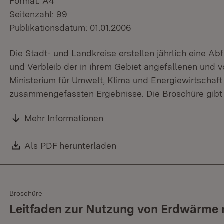
Format: A4
Seitenzahl: 99
Publikationsdatum: 01.01.2006
Die Stadt- und Landkreise erstellen jährlich eine Ab
und Verbleib der in ihrem Gebiet angefallenen und v
Ministerium für Umwelt, Klima und Energiewirtschaft 
zusammengefassten Ergebnisse. Die Broschüre gibt 
Mehr Informationen
Download:
Als PDF herunterladen
(Öffnet in neuem Fenster)
Broschüre
Leitfaden zur Nutzung von Erdwärme