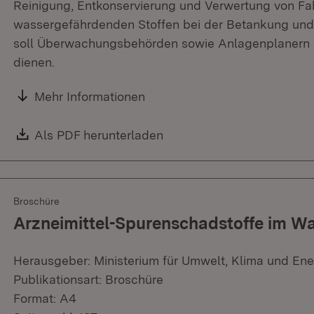
Reinigung, Entkonservierung und Verwertung von F
wassergefährdenden Stoffen bei der Betankung und 
soll Überwachungsbehörden sowie Anlagenplanern u
dienen.
Mehr Informationen
Download:
Als PDF herunterladen
(Öffnet in neuem Fenster)
Broschüre
Arzneimittel-Spurenschadstoffe im Wa
Herausgeber: Ministerium für Umwelt, Klima und Ene
Publikationsart: Broschüre
Format: A4