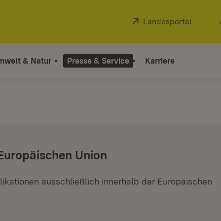
Extern:
Landesportal
(Öffnet
mwelt & Natur
Presse & Service
Karriere
 Europäischen Union
ikationen ausschließlich innerhalb der Europäischen