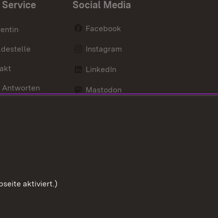
 Service
Social Media
Facebook
entin
destelle
Instagram
akt
LinkedIn
 Antworten
Mastodon
Social Wall
d Anfahrt
X / Twitter
Youtube
eite aktiviert.)
Zum Sei
Benutzungshinweise
Impressum
Cookies