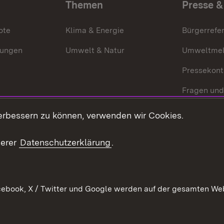
Themen
Presse &
ote
Klima & Energie
Bürgerrefer
ungen
Umwelt & Natur
Umweltmel
Pressekont
Fragen und
Mediathek
erbessern zu können, verwenden wir Cookies.
Kontakt un
serer
Datenschutzerklärung
.
ebook, X / Twitter und Google werden auf der gesamten Webs
Kontakt
Datenschutz
Erklärung zur Barrierefreiheit