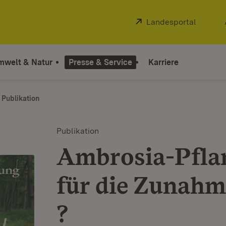
Extern:
Landesportal
(Öffnet
mwelt & Natur
Presse & Service
Karriere
Publikation
Publikation
Ambrosia-Pfla
für die Zunahm
?