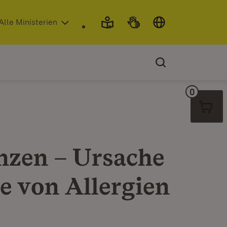
 in neuem Fenster)
Alle Ministerien
0
Warenko
nzen – Ursache
e von Allergien