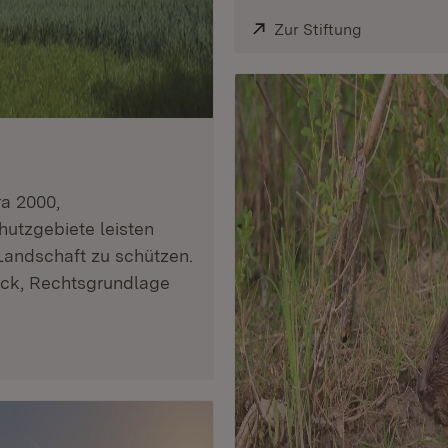
Extern:
Zur Stiftung
(Öffnet in 
ra 2000,
utzgebiete leisten
Landschaft zu schützen.
eck, Rechtsgrundlage