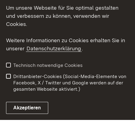
Social Wall
Um unsere Webseite für Sie optimal gestalten
X / Twitter
und verbessern zu können, verwenden wir
Cookies.
Youtube
Weitere Informationen zu Cookies erhalten Sie in
Zum 
unserer
Datenschutzerklärung
.
Kontakt
Datenschutz
Erklärung zur
Benutzungshinweise
Technisch notwendige Cookies
Barrierefreiheit
Drittanbieter-Cookies (Social-Media-Elemente von
Impressum
Cookies
Facebook, X / Twitter und Google werden auf der
gesamten Webseite aktiviert.)
Akzeptieren
Link zum Landesportal