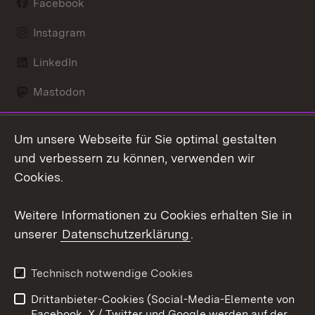
Facebook
Instagram
LinkedIn
Mastodon
Social Wall
Um unsere Webseite für Sie optimal gestalten
X / Twitter
und verbessern zu können, verwenden wir
Cookies.
Youtube
Weitere Informationen zu Cookies erhalten Sie in
Zum 
unserer
Datenschutzerklärung
.
Kontakt
Datenschutz
Erklärung zur
Benutzungshinweise
Technisch notwendige Cookies
Barrierefreiheit
Drittanbieter-Cookies (Social-Media-Elemente von
Impressum
Cookies
Facebook, X / Twitter und Google werden auf der