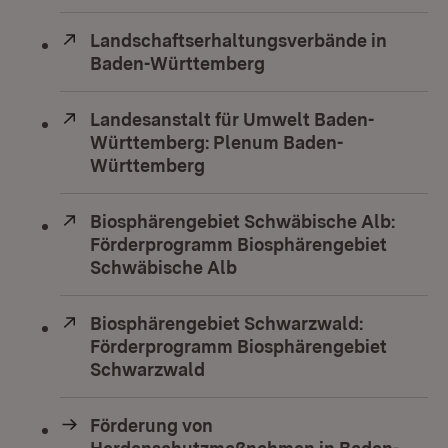
Extern:
Landschaftserhaltungsverbände in
Baden-Württemberg
(Öffnet in neuem Fens
Extern:
Landesanstalt für Umwelt Baden-
Württemberg: Plenum Baden-
Württemberg
(Öffnet in neuem Fenster)
Extern:
Biosphärengebiet Schwäbische Alb:
Förderprogramm Biosphärengebiet
Schwäbische Alb
(Öffnet in neuem Fenster
Extern:
Biosphärengebiet Schwarzwald:
Förderprogramm Biosphärengebiet
Schwarzwald
(Öffnet in neuem Fenster)
Förderung von