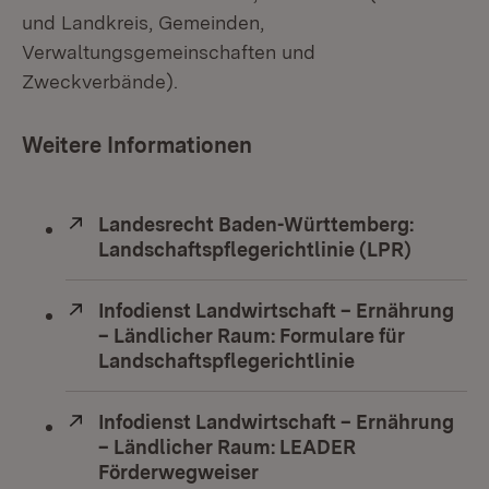
und Landkreis, Gemeinden,
Verwaltungsgemeinschaften und
Zweckverbände).
Weitere Informationen
Extern:
Landesrecht Baden-Württemberg:
Landschaftspflegerichtlinie (LPR)
(Öffnet 
Extern:
Infodienst Landwirtschaft – Ernährung
– Ländlicher Raum: Formulare für
Landschaftspflegerichtlinie
(Öffnet in neu
Extern:
Infodienst Landwirtschaft – Ernährung
– Ländlicher Raum: LEADER
Förderwegweiser
(Öffnet in neuem Fenster