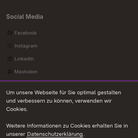
Social Media
Facebook
Instagram
LinkedIn
Mastodon
Social Wall
Um unsere Webseite für Sie optimal gestalten
X / Twitter
und verbessern zu können, verwenden wir
Cookies.
Youtube
Weitere Informationen zu Cookies erhalten Sie in
Zum 
unserer
Datenschutzerklärung
.
Kontakt
Datenschutz