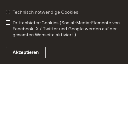
Erklärung zur
Benutzungshinweise
Technisch notwendige Cookies
Barrierefreiheit
Drittanbieter-Cookies (Social-Media-Elemente von
Impressum
Cookies
Facebook, X / Twitter und Google werden auf der
gesamten Webseite aktiviert.)
Akzeptieren
Link zum Landesportal