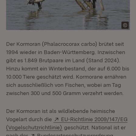
Der Kormoran (Phalacrocorax carbo) brütet seit
1994 wieder in Baden-Württemberg. Inzwischen
gibt es 1.849 Brutpaare im Land (Stand 2024).
Hinzu kommt ein Winterbestand, der auf 6.000 bis
10.000 Tiere geschätzt wird. Kormorane ernähren
sich ausschließlich von Fischen, wobei am Tag
zwischen 300 und 500 Gramm verzehrt werden.
Der Kormoran ist als wildlebende heimische
Extern:
Vogelart durch die
EU-Richtlinie 2009/147/EG
(Öffnet in neuem Fenster)
(Vogelschutzrichtlinie)
geschützt. National ist er
Extern:
nach der
Bundesartenschutzverordnung