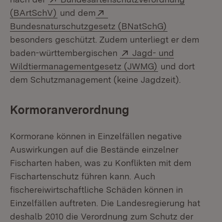
(Öffnet in neuem Fenster)
Extern:
(BArtSchV)
und dem
(Öffnet in ne
Bundesnaturschutzgesetz (BNatSchG)
besonders geschützt. Zudem unterliegt er dem
Extern:
baden-württembergischen
Jagd- und
(Öffnet in neue
Wildtiermanagementgesetz (JWMG)
und dort
dem Schutzmanagement (keine Jagdzeit).
Kormoranverordnung
Kormorane können in Einzelfällen negative
Auswirkungen auf die Bestände einzelner
Fischarten haben, was zu Konflikten mit dem
Fischartenschutz führen kann. Auch
fischereiwirtschaftliche Schäden können in
Einzelfällen auftreten. Die Landesregierung hat
deshalb 2010 die Verordnung zum Schutz der