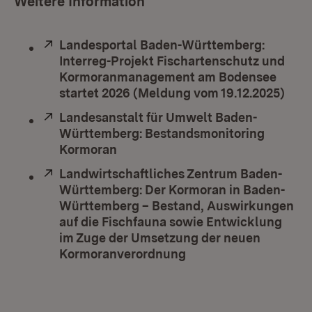
Weitere Information
Extern:
Landesportal Baden-Württemberg:
Interreg-Projekt Fischartenschutz und
Kormoranmanagement am Bodensee
startet 2026 (Meldung vom 19.12.2025)
(Öff
Extern:
Landesanstalt für Umwelt Baden-
Württemberg: Bestandsmonitoring
Kormoran
(Öffnet in neuem Fenster)
Extern:
Landwirtschaftliches Zentrum Baden-
Württemberg: Der Kormoran in Baden-
Württemberg – Bestand, Auswirkungen
auf die Fischfauna sowie Entwicklung
im Zuge der Umsetzung der neuen
Kormoranverordnung
(Öffnet in neuem Fen