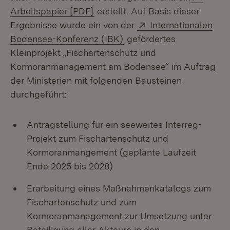
(Öffnet in neuem Fenster)
Arbeitspapier [PDF]
erstellt. Auf Basis dieser
Extern:
Ergebnisse wurde ein von der
Internationalen
(Öffnet in neuem Fenster
Bodensee-Konferenz (IBK)
gefördertes
Kleinprojekt „Fischartenschutz und
Kormoranmanagement am Bodensee“ im Auftrag
der Ministerien mit folgenden Bausteinen
durchgeführt:
Antragstellung für ein seeweites Interreg-
Projekt zum Fischartenschutz und
Kormoranmangement (geplante Laufzeit
Ende 2025 bis 2028)
Erarbeitung eines Maßnahmenkatalogs zum
Fischartenschutz und zum
Kormoranmanagement zur Umsetzung unter
Beteiligung aller Akteure in den