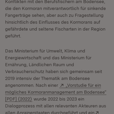
Konflikten mit den Berufsfischern am Bodensee,
die den Kormoran mitverantwortlich für sinkende
Fangerträge sehen, aber auch zu Fragestellung
hinsichtlich des Einflusses des Kormorans auf
gefährdete und seltene Fischarten in der Region
geführt.
Das Ministerium für Umwelt, Klima und
Energiewirtschaft und das Ministerium für
Ernährung, Ländlichen Raum und
Verbraucherschutz haben sich gemeinsam seit
2019 intensiv der Thematik am Bodensee
Extern:
angenommen. Nach einer
„Vorstudie für ein
mögliches Kormoranmanagement am Bodensee“
(Öffnet in neuem Fenster)
[PDF] (2022)
wurde 2022 bis 2023 ein
Dialogprozess mit allen relevanten Akteuren aus
Extern
allen Anrainerstaaten durchgeführt und ein