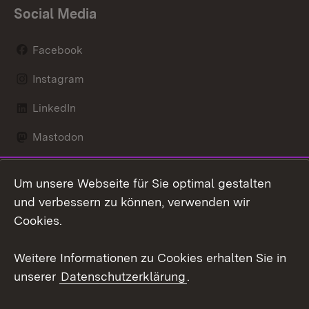
Social Media
Facebook
Instagram
LinkedIn
Mastodon
Social Wall
Um unsere Webseite für Sie optimal gestalten
X / Twitter
und verbessern zu können, verwenden wir
Cookies.
Youtube
Weitere Informationen zu Cookies erhalten Sie in
Zum 
unserer
Datenschutzerklärung
.
Kontakt
Datenschutz
Erklärung zur
Benutzungshinweise