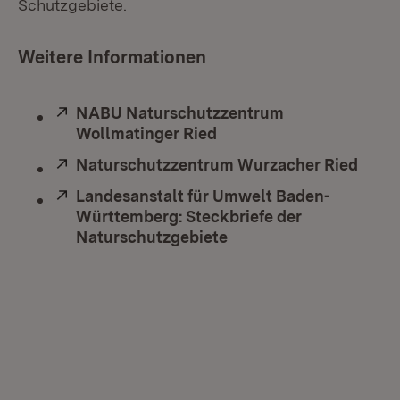
Schutzgebiete.
Weitere Informationen
Extern:
NABU Naturschutzzentrum
Wollmatinger Ried
(Öffnet in neuem Fenste
Extern:
Naturschutzzentrum Wurzacher Ried
(Öffn
Extern:
Landesanstalt für Umwelt Baden-
Württemberg: Steckbriefe der
Naturschutzgebiete
(Öffnet in neuem Fenst