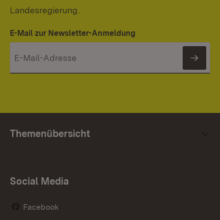
Landesregierung.
E-Mail zur Newsletter-Anmeldung
News
Themenübersicht
Social Media
Facebook