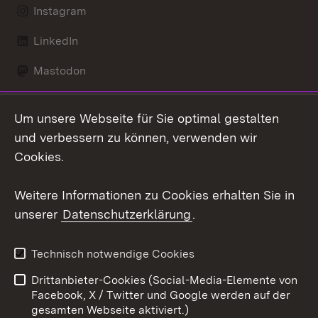
Instagram
LinkedIn
Mastodon
Social Wall
Um unsere Webseite für Sie optimal gestalten
X / Twitter
und verbessern zu können, verwenden wir
Cookies.
Youtube
Weitere Informationen zu Cookies erhalten Sie in
Zum 
unserer
Datenschutzerklärung
.
Kontakt
Datenschutz
Erklärung zur
Benutzungshinweise
Technisch notwendige Cookies
Barrierefreiheit
Drittanbieter-Cookies (Social-Media-Elemente von
Impressum
Cookies
Facebook, X / Twitter und Google werden auf der
gesamten Webseite aktiviert.)