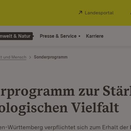
Extern:
Landesportal
(Öffnet
mwelt & Natur
Presse & Service
Karriere
alt und Mensch
Sonderprogramm
rprogramm zur Stä
ologischen Vielfalt
n-Württemberg verpflichtet sich zum Erhalt der 