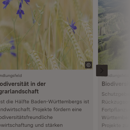
ndlungsfeld
Handlungsfeld
odiversität in der
Biodiversi
grarlandschaft
Schutzgebie
st die Hälfte Baden-Württembergs ist
Rückzugsor
ndwirtschaft. Projekte fördern eine
Fortpflanzu
odiversitätsfreundliche
Württemberg
wirtschaftung und stärken
Projekte zu