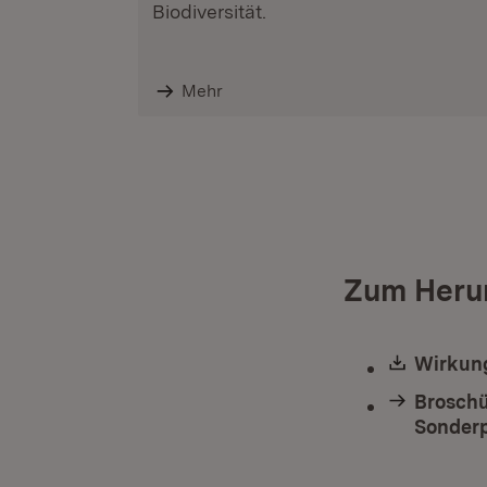
Biodiversität.
Mehr
Zum Heru
Downlo
Wirkung
Broschü
Sonderp