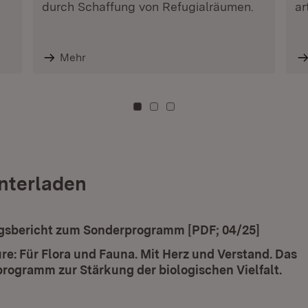
durch Schaffung von Refugialräumen.
ar
Mehr
Zu Kachel: 0
Zu Kachel: 3
Zu Kachel: 6
nterladen
ad:
sbericht zum Sonderprogramm [PDF; 04/25]
(Öffnet 
re: Für Flora und Fauna. Mit Herz und Verstand. Das
rogramm zur Stärkung der biologischen Vielfalt.