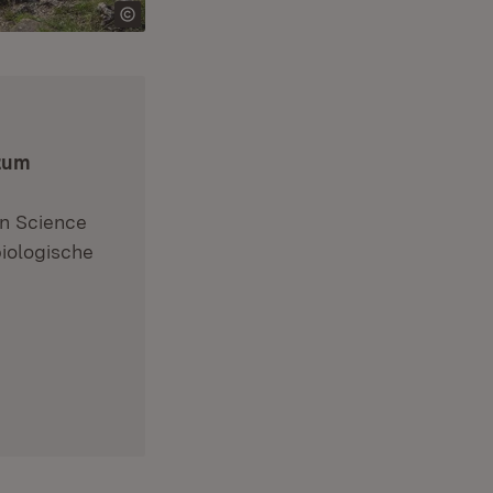
 zum
en Science
biologische