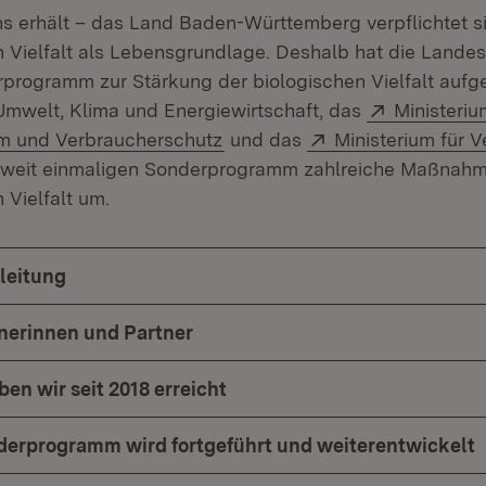
ns erhält – das Land Baden-Württemberg verpflichtet s
n Vielfalt als Lebensgrundlage. Deshalb hat die Lande
programm zur Stärkung der biologischen Vielfalt aufg
Extern:
 Umwelt, Klima und Energiewirtschaft, das
Ministeriu
(Öffnet in neuem Fenster)
Extern:
m und Verbraucherschutz
und das
Ministerium für V
weit einmaligen Sonderprogramm zahlreiche Maßnahm
 Vielfalt um.
leitung
nerinnen und Partner
ben wir seit 2018 erreicht
derprogramm wird fortgeführt und weiterentwickelt