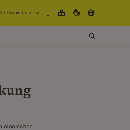
 in neuem Fenster)
Alle Ministerien
rkung
biologischen