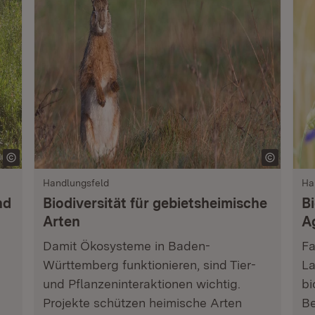
Handlungsfeld
Ha
nd
Biodiversität für gebietsheimische
Bi
Arten
A
Damit Ökosysteme in Baden-
Fa
Württemberg funktionieren, sind Tier-
La
und Pflanzeninteraktionen wichtig.
bi
Projekte schützen heimische Arten
Be