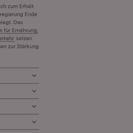
ich zum Erhalt
sregierung Ende
elegt. Das
m für Ernährung,
(Öffnet in neuem Fenster)
erkehr
setzen
en zur Stärkung