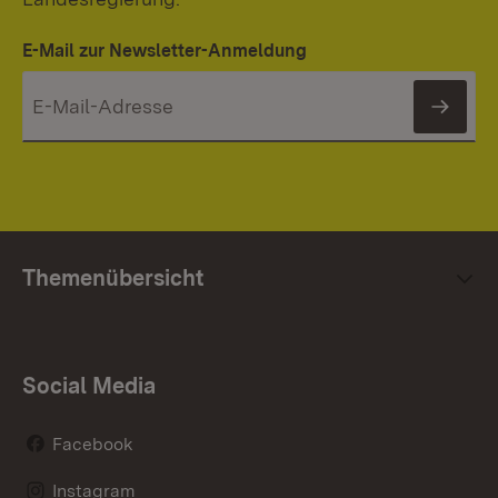
E-Mail zur Newsletter-Anmeldung
News
Themenübersicht
Social Media
Facebook
Instagram