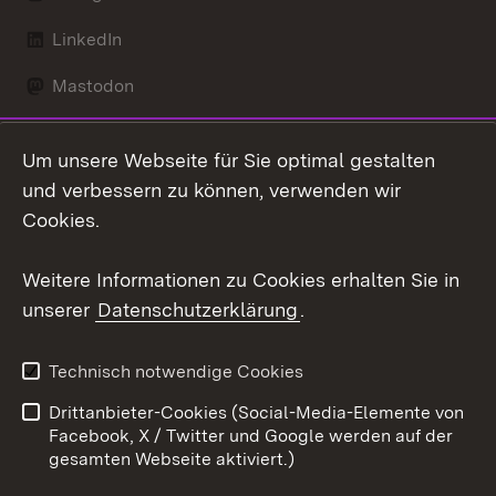
LinkedIn
Mastodon
Social Wall
Um unsere Webseite für Sie optimal gestalten
X / Twitter
und verbessern zu können, verwenden wir
Cookies.
Youtube
Weitere Informationen zu Cookies erhalten Sie in
Zum 
unserer
Datenschutzerklärung
.
Kontakt
Datenschutz
Erklärung zur
Benutzungshinweise
Technisch notwendige Cookies
Barrierefreiheit
Drittanbieter-Cookies (Social-Media-Elemente von
Impressum
Cookies
Facebook, X / Twitter und Google werden auf der
gesamten Webseite aktiviert.)