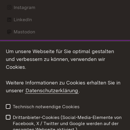
Instagram
LinkedIn
Mastodon
Social Wall
Um unsere Webseite für Sie optimal gestalten
X / Twitter
und verbessern zu können, verwenden wir
Cookies.
Youtube
Weitere Informationen zu Cookies erhalten Sie in
Zum 
unserer
Datenschutzerklärung
.
Kontakt
Datenschutz
Erklärung zur
Benutzungshinweise
Technisch notwendige Cookies
Barrierefreiheit
Drittanbieter-Cookies (Social-Media-Elemente von
Impressum
Cookies
Facebook, X / Twitter und Google werden auf der
gesamten Webseite aktiviert.)