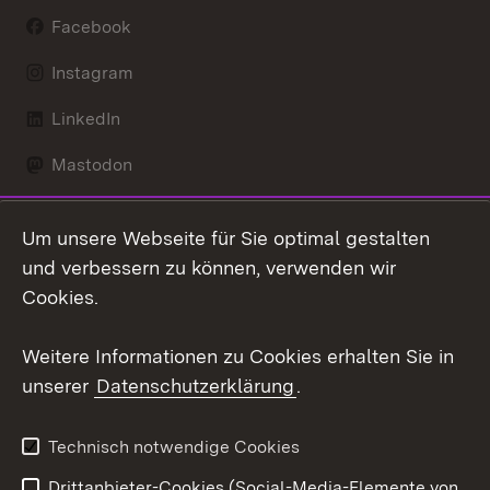
Facebook
Instagram
LinkedIn
Mastodon
Social Wall
Um unsere Webseite für Sie optimal gestalten
X / Twitter
und verbessern zu können, verwenden wir
Cookies.
Youtube
Weitere Informationen zu Cookies erhalten Sie in
Zum 
unserer
Datenschutzerklärung
.
Kontakt
Datenschutz
Erklärung zur
Benutzungshinweise
Technisch notwendige Cookies
Barrierefreiheit
Drittanbieter-Cookies (Social-Media-Elemente von