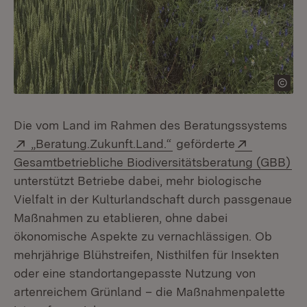
Die vom Land im Rahmen des Beratungssystems
Extern:
(Öffnet in neuem Fenste
Extern:
„Beratung.Zukunft.Land.“
geförderte
(Ö
Gesamtbetriebliche Biodiversitätsberatung (GBB)
unterstützt Betriebe dabei, mehr biologische
Vielfalt in der Kulturlandschaft durch passgenaue
Maßnahmen zu etablieren, ohne dabei
ökonomische Aspekte zu vernachlässigen. Ob
mehrjährige Blühstreifen, Nisthilfen für Insekten
oder eine standortangepasste Nutzung von
artenreichem Grünland – die Maßnahmenpalette