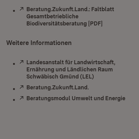
Extern:
Beratung.Zukunft.Land.: Faltblatt
Gesamtbetriebliche
Biodiversitätsberatung [PDF]
(Öffnet in ne
Weitere Informationen
Extern:
Landesanstalt für Landwirtschaft,
Ernährung und Ländlichen Raum
Schwäbisch Gmünd (LEL)
(Öffnet in neuem
Extern:
Beratung.Zukunft.Land.
(Öffnet in neuem F
Extern:
Beratungsmodul Umwelt und Energie
(Öffn