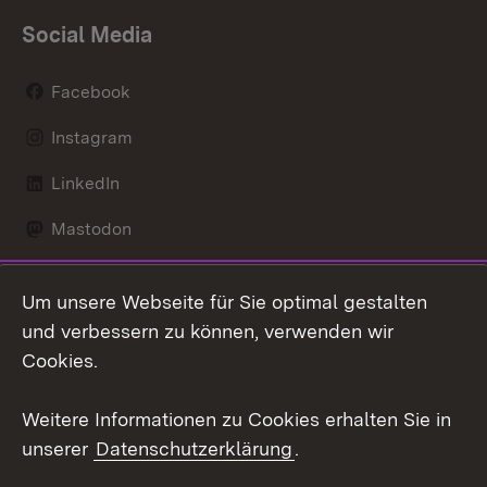
Social Media
Facebook
Instagram
LinkedIn
Mastodon
Social Wall
Um unsere Webseite für Sie optimal gestalten
X / Twitter
und verbessern zu können, verwenden wir
Cookies.
Youtube
Weitere Informationen zu Cookies erhalten Sie in
Zum 
unserer
Datenschutzerklärung
.
Kontakt
Datenschutz