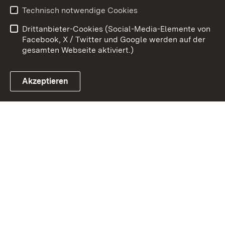
Erklärung zur
Benutzungshinweise
Technisch notwendige Cookies
Barrierefreiheit
Drittanbieter-Cookies (Social-Media-Elemente von
Impressum
Cookies
Facebook, X / Twitter und Google werden auf der
gesamten Webseite aktiviert.)
Akzeptieren
Link zum Landesportal