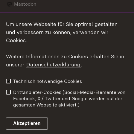
Mastodon
Social Wall
Um unsere Webseite für Sie optimal gestalten
X / Twitter
und verbessern zu können, verwenden wir
Cookies.
Youtube
Weitere Informationen zu Cookies erhalten Sie in
Zum 
unserer
Datenschutzerklärung
.
Kontakt
Datenschutz
Erklärung zur
Benutzungshinweise
Technisch notwendige Cookies
Barrierefreiheit
Drittanbieter-Cookies (Social-Media-Elemente von
Impressum
Cookies
Facebook, X / Twitter und Google werden auf der
gesamten Webseite aktiviert.)
Akzeptieren
Link zum Landesportal