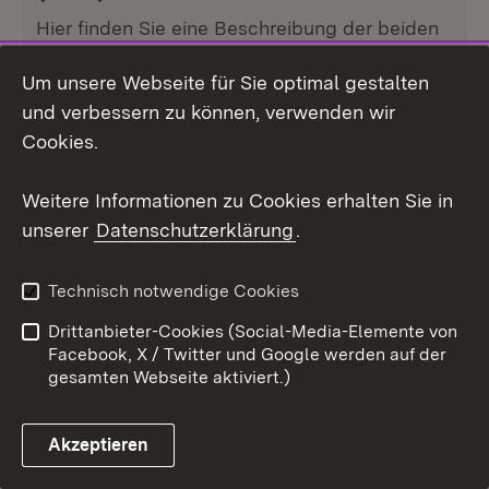
Hier finden Sie eine Beschreibung der beiden
stillgelegten Anlagen KKP 1 und KKP 2,
Um unsere Webseite für Sie optimal gestalten
Betriebsdaten, Informationen zum Rückbau,
und verbessern zu können, verwenden wir
zur Betriebsgenehmigung sowie Stilllegungs-
Cookies.
und Abbaugenehmigungen.
Kernkraftwerke Philippsburg (KKP) 1 und 2
Weitere Informationen zu Cookies erhalten Sie in
unserer
Datenschutzerklärung
.
Technisch notwendige Cookies
Drittanbieter-Cookies (Social-Media-Elemente von
Facebook, X / Twitter und Google werden auf der
gesamten Webseite aktiviert.)
Akzeptieren