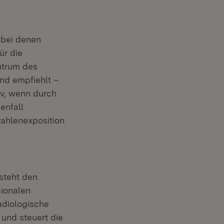
 bei denen
ür die
ntrum des
und empfiehlt –
iv, wenn durch
enfall
rahlenexposition
steht den
gionalen
adiologische
und steuert die