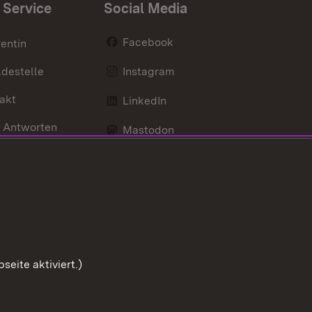
 Service
Social Media
Facebook
entin
destelle
Instagram
akt
LinkedIn
 Antworten
Mastodon
Social Wall
d Anfahrt
X / Twitter
Youtube
eite aktiviert.)
Zum Sei
Benutzungshinweise
Impressum
Cookies