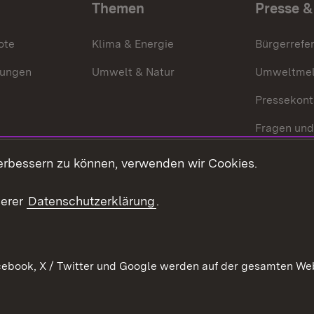
Themen
Presse &
ote
Klima & Energie
Bürgerrefer
ungen
Umwelt & Natur
Umweltmel
Pressekont
Fragen und
Mediathek
erbessern zu können, verwenden wir Cookies.
Kontakt un
serer
Datenschutzerklärung
.
ebook, X / Twitter und Google werden auf der gesamten Webs
Kontakt
Datenschutz
Erklärung zur Barrierefreiheit