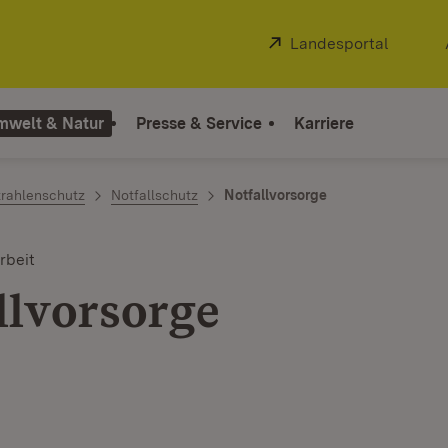
Extern:
Landesportal
(Öffnet
mwelt & Natur
Presse & Service
Karriere
trahlenschutz
Notfallschutz
Notfallvorsorge
beit
llvorsorge