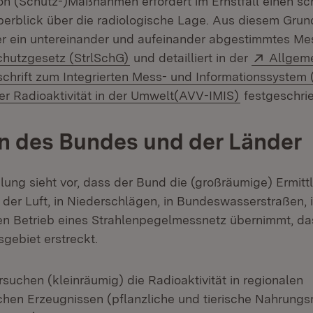
von (Schutz-)Maßnahmen erfordert im Ernstfall einen sc
rblick über die radiologische Lage. Aus diesem Grun
r ein untereinander und aufeinander abgestimmtes Me
(Öffnet in neuem Fenster)
Extern:
chutzgesetz (StrlSchG)
und detailliert in der
Allgem
chrift zum Integrierten Mess- und Informationssystem 
(Öffnet in n
 Radioaktivität in der Umwelt(AVV-IMIS)
festgeschrie
n des Bundes und der Länder
lung sieht vor, dass der Bund die (großräumige) Ermitt
n der Luft, in Niederschlägen, in Bundeswasserstraßen, 
n Betrieb eines Strahlenpegelmessnetz übernimmt, da
ebiet erstreckt.
suchen (kleinräumig) die Radioaktivität in regionalen
chen Erzeugnissen (pflanzliche und tierische Nahrungsm