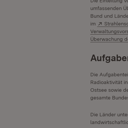
Die Einleitung 
umfassenden Übe
Bund und Lände
Extern:
im
Strahlens
Verwaltungsvors
Überwachung der
Aufgabe
Die Aufgabentei
Radioaktivität i
Ostsee sowie de
gesamte Bundesg
Die Länder unter
landwirtschaftli