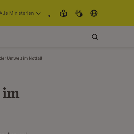
 in neuem Fenster)
Alle Ministerien
er Umwelt im Notfall
 im