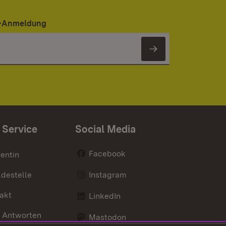
er-Anmeldung
Newsletter 
 Service
Social Media
Facebook
entin
destelle
Instagram
akt
LinkedIn
 Antworten
Mastodon