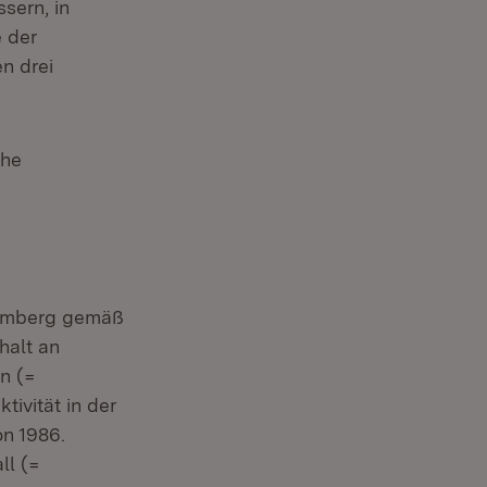
sern, in
 der
n drei
n neuem Fenster)
uhe
n neuem Fenster)
 neuem Fenster)
temberg gemäß
halt an
n (=
ivität in der
on 1986.
ll (=