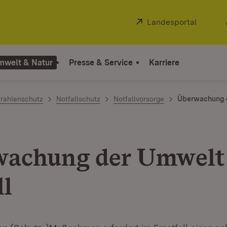
Extern:
Landesportal
(Öffnet
mwelt & Natur
Presse & Service
Karriere
trahlenschutz
Notfallschutz
Notfallvorsorge
Überwachung d
achung der Umwelt
ll