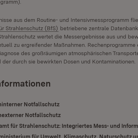
ogramm).
isse aus dem Routine- und Intensivmessprogramm flie
(Öffnet in neuem Fenster)
r Strahlenschutz (BfS)
betriebene zentrale Datenbank 
trahlenschutz wertet die Messergebnisse aus und bewe
entuell zu ergreifender Maßnahmen. Rechenprogramme 
agnose des großräumigen atmosphärischen Transporte
 der durch sie bewirkten Dosen und Kontaminationen.
nformationen
interner Notfallschutz
externer Notfallschutz
mt für Strahlenschutz: Integriertes Mess- und Infor
inisterium für Umwelt, Klimaschutz, Naturschutz u