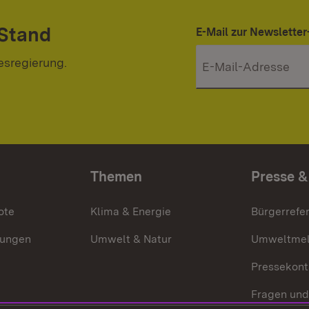
 Stand
E-Mail zur Newslett
esregierung.
Themen
Presse &
ote
Klima & Energie
Bürgerrefer
ungen
Umwelt & Natur
Umweltmel
Pressekont
Fragen und