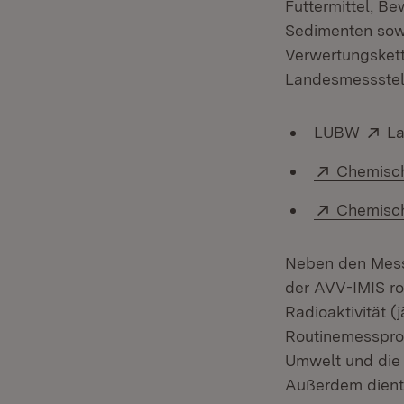
Futtermittel, B
Sedimenten sow
Verwertungsket
Landesmessstel
Ex
LUBW
La
Extern:
Chemisch
Extern:
Chemisch
Neben den Mess
der AVV-IMIS ro
Radioaktivität 
Routinemessprog
Umwelt und die 
Außerdem dient 