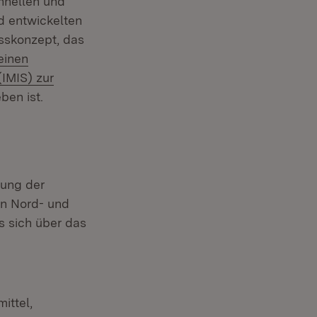
hnellen und
d entwickelten
sskonzept, das
einen
(IMIS) zur
euem Fenster)
ben ist.
lung der
in Nord- und
s sich über das
ittel,