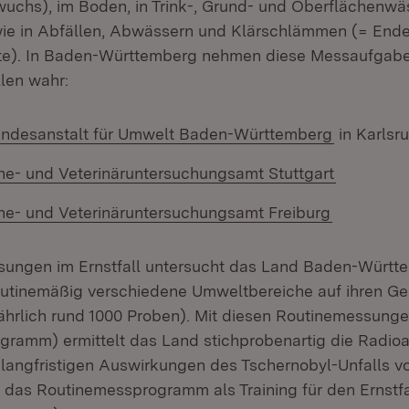
ewuchs), im Boden, in Trink-, Grund- und Oberflächenwäs
ie in Abfällen, Abwässern und Klärschlämmen (= Ende
te). In Baden-Württemberg nehmen diese Messaufgabe
len wahr:
tern:
(Öffnet i
ndesanstalt für Umwelt Baden-Württemberg
in Karlsr
(Öffnet i
e- und Veterinäruntersuchungsamt Stuttgart
(Öffnet in
e- und Veterinäruntersuchungsamt Freiburg
ungen im Ernstfall untersucht das Land Baden-Würt
utinemäßig verschiedene Umweltbereiche auf ihren Ge
(jährlich rund 1000 Proben). Mit diesen Routinemessunge
ramm) ermittelt das Land stichprobenartig die Radioakt
langfristigen Auswirkungen des Tschernobyl-Unfalls v
das Routinemessprogramm als Training für den Ernstfa