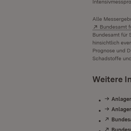
Intensivmesspr
Alle Messergebn
Extern:
Bundesamt fü
Bundesamt für S
hinsichtlich ev
Prognose und Di
Schadstoffe und
Weitere I
Anlagen
Anlagen
Extern:
Bundesa
Extern:
Bundesm