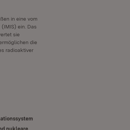
ßen in eine vom
(IMIS) ein. Das
rtet sie
ermöglichen die
s radioaktiver
mationssystem
(Öffnet in neuem Fenster)
nd nukleare