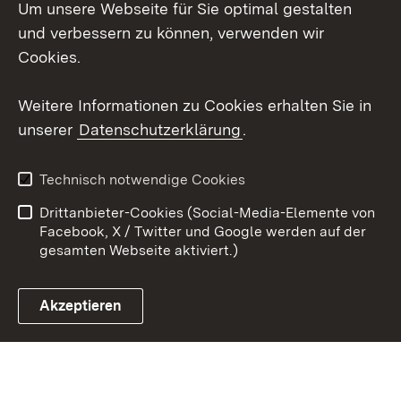
Um unsere Webseite für Sie optimal gestalten
X / Twitter
und verbessern zu können, verwenden wir
Cookies.
Youtube
Weitere Informationen zu Cookies erhalten Sie in
Zum 
unserer
Datenschutzerklärung
.
Kontakt
Datenschutz
Erklärung zur
Benutzungshinweise
Technisch notwendige Cookies
Barrierefreiheit
Drittanbieter-Cookies (Social-Media-Elemente von
Impressum
Cookies
Facebook, X / Twitter und Google werden auf der
gesamten Webseite aktiviert.)
Akzeptieren
Link zum Landesportal