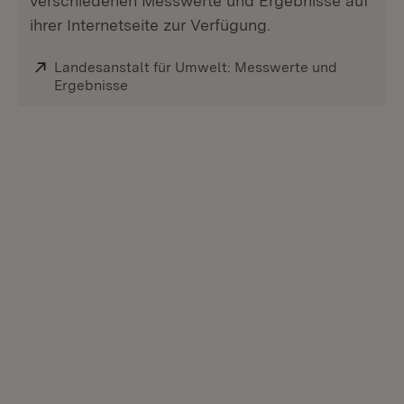
verschiedenen Messwerte und Ergebnisse auf
ihrer Internetseite zur Verfügung.
Extern:
Landesanstalt für Umwelt: Messwerte und
Ergebnisse
(Öffnet in neuem Fenster)