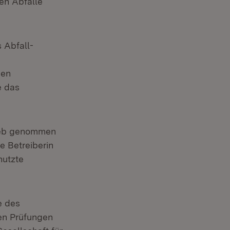
en Abfälle
s Abfall-
gen
e das
rieb genommen
e Betreiberin
nutzte
e des
en Prüfungen