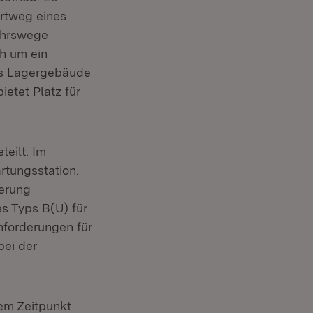
ortweg eines
ehrswege
h um ein
Das Lagergebäude
ietet Platz für
eilt. Im
rtungsstation.
gerung
s Typs B(U) für
Anforderungen für
bei der
em Zeitpunkt