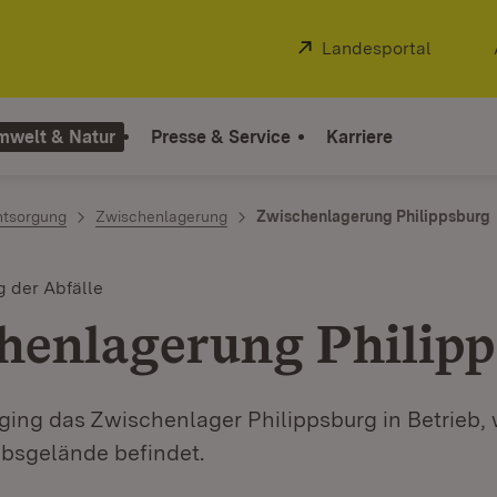
Extern:
Landesportal
(Öffnet
mwelt & Natur
Presse & Service
Karriere
ntsorgung
Zwischenlagerung
Zwischenlagerung Philippsburg
 der Abfälle
henlagerung Philip
ging das Zwischenlager Philippsburg in Betrieb,
ebsgelände befindet.