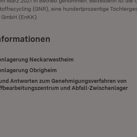
 März 2021 in Betrieb genommen. Betreiberin ist die G
toffrecycling (GNR), eine hundertprozentige Tochterges
t GmbH (EnKK).
nformationen
enlagerung Neckarwestheim
enlagerung Obrigheim
 und Antworten zum Genehmigungsverfahren von
ffbearbeitungszentrum und Abfall-Zwischenlager