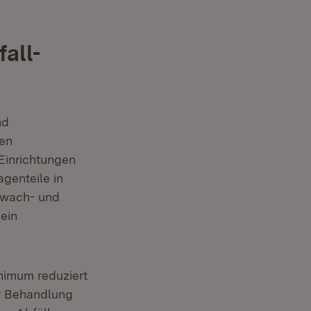
all-
nd
den
Einrichtungen
genteile in
hwach- und
 ein
nimum reduziert
er Behandlung