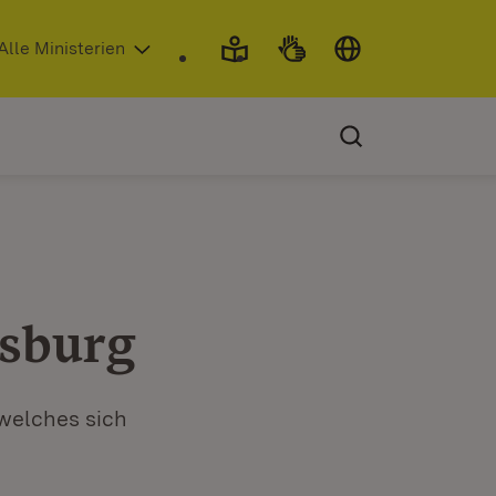
 in neuem Fenster)
Alle Ministerien
psburg
 welches sich