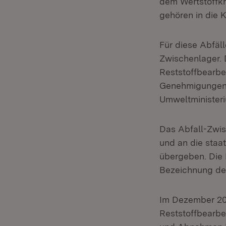
dem Wertstoffkr
gehören in die 
Für diese Abfäll
Zwischenlager. 
Reststoffbearb
Genehmigungen n
Umweltminister
Das Abfall-Zwis
und an die staa
übergeben. Die 
Bezeichnung des
Im Dezember 20
Reststoffbearbe