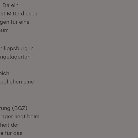
. Da ein
st Mitte dieses
gen für eine
aum.
ilippsburg in
ingelagerten
eich
öglichen eine
erung (BGZ)
Lager liegt beim
heit der
e für das