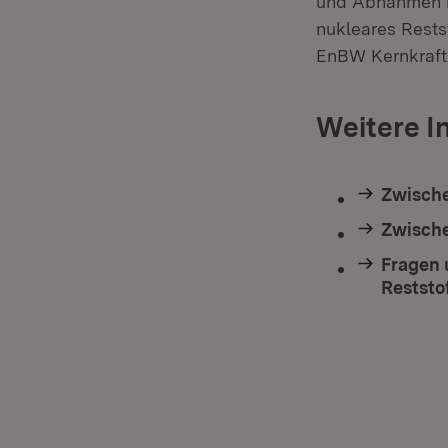
und Abnahmen im
nukleares Rests
EnBW Kernkraf
Weitere I
Zwisch
Zwisch
Fragen
Reststo