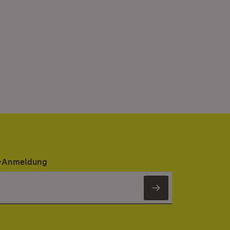
er-Anmeldung
Newsletter 