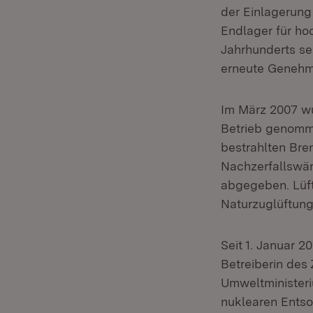
der Einlagerung
Endlager für ho
Jahrhunderts sei
erneute Genehmi
Im März 2007 w
Betrieb genomme
bestrahlten Br
Nachzerfallswär
abgegeben. Lüf
Naturzuglüftung
Seit 1. Januar 
Betreiberin des
Umweltministeri
nuklearen Ents