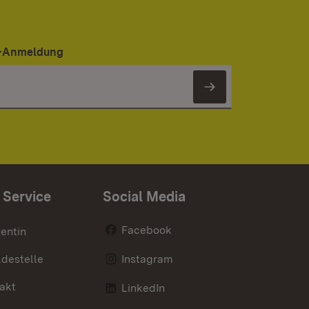
er-Anmeldung
Newsletter 
 Service
Social Media
Facebook
entin
destelle
Instagram
akt
LinkedIn