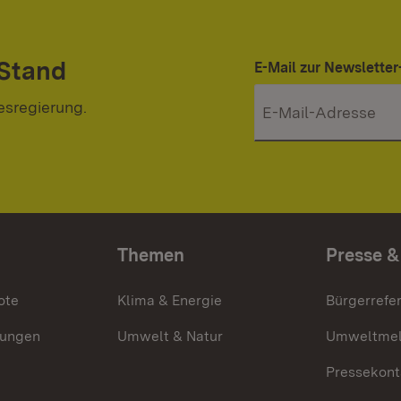
 Stand
E-Mail zur Newslett
esregierung.
Themen
Presse &
ote
Klima & Energie
Bürgerrefer
ungen
Umwelt & Natur
Umweltmel
Pressekont