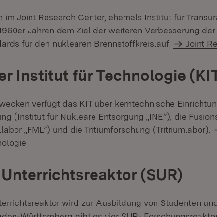
 im Joint Research Center, ehemals Institut für Transur
 1960er Jahren dem Ziel der weiteren Verbesserung der
dards für den nuklearen Brennstoffkreislauf.
Joint R
r Institut für Technologie (KI
ecken verfügt das KIT über kerntechnische Einrichtun
ng (Institut für Nukleare Entsorgung „INE”), die Fusio
labor „FML”) und die Tritiumforschung (Tritriumlabor).
nologie
Unterrichtsreaktor (SUR)
errichtsreaktor wird zur Ausbildung von Studenten un
Baden-Württemberg gibt es vier SUR- Forschungsreakto