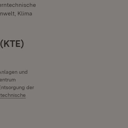
erntechnische
mwelt, Klima
 (KTE)
Anlagen und
zentrum
Entsorgung der
technische