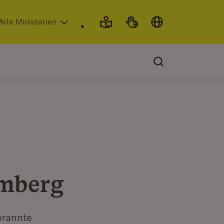
 in neuem Fenster)
Alle Ministerien
emberg
brannte