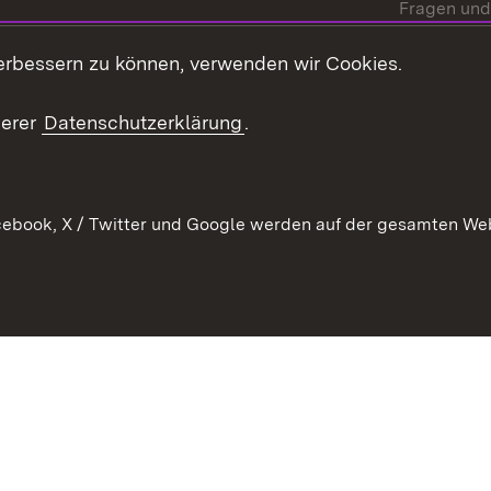
Fragen und
Mediathek
erbessern zu können, verwenden wir Cookies.
Kontakt un
serer
Datenschutzerklärung
.
ebook, X / Twitter und Google werden auf der gesamten Webs
Kontakt
Datenschutz
Erklärung zur Barrierefreiheit