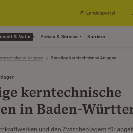
Extern:
Landesportal
(Öffnet
mwelt & Natur
Presse & Service
Karriere
erntechnische Anlagen
Sonstige kerntechnische Anlagen
nlagen
ige kerntechnische
en in Baden-Württ
nkraftwerken und den Zwischenlagern für abge