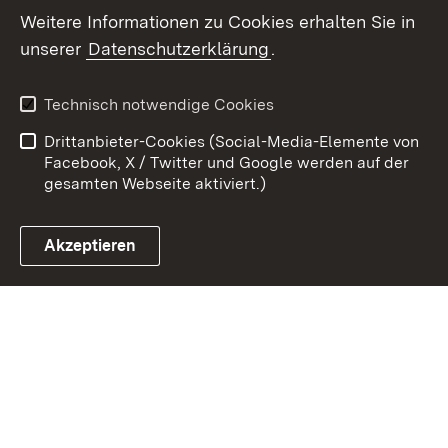
Weitere Informationen zu Cookies erhalten Sie in
Zum 
unserer
Datenschutzerklärung
.
Kontakt
Datenschutz
Erklärung zur
Benutzungshinweise
Technisch notwendige Cookies
Barrierefreiheit
Drittanbieter-Cookies (Social-Media-Elemente von
Impressum
Cookies
Facebook, X / Twitter und Google werden auf der
gesamten Webseite aktiviert.)
Akzeptieren
Link zum Landesportal