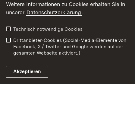
Weitere Informationen zu Cookies erhalten Sie in
Zum 
unserer
Datenschutzerklärung
.
Kontakt
Datenschutz
Erklärung zur
Benutzungshinweise
Technisch notwendige Cookies
Barrierefreiheit
Drittanbieter-Cookies (Social-Media-Elemente von
Impressum
Cookies
Facebook, X / Twitter und Google werden auf der
gesamten Webseite aktiviert.)
Akzeptieren
Link zum Landesportal