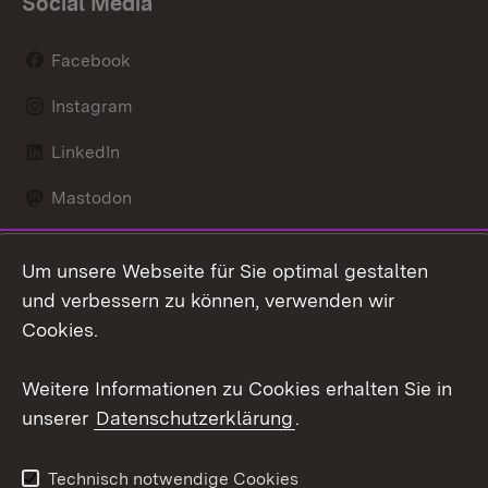
Social Media
Facebook
Instagram
LinkedIn
Mastodon
Social Wall
Um unsere Webseite für Sie optimal gestalten
X / Twitter
und verbessern zu können, verwenden wir
Cookies.
Youtube
Weitere Informationen zu Cookies erhalten Sie in
Zum 
unserer
Datenschutzerklärung
.
Kontakt
Datenschutz
Erklärung zur
Benutzungshinweise
Technisch notwendige Cookies