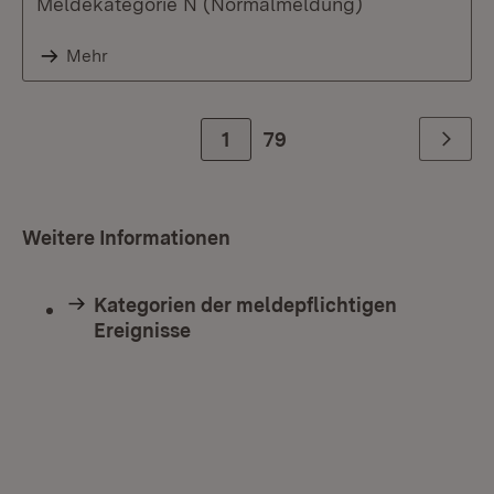
Meldekategorie N (Normalmeldung)
Mehr
Zur Seite
1
79
Weiter
Weitere Informationen
Kategorien der meldepflichtigen
Ereignisse