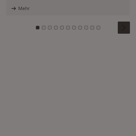
Mehr
Zu Kachel: 0
Zu Kachel: 1
Zu Kachel: 2
Zu Kachel: 3
Zu Kachel: 4
Zu Kachel: 5
Zu Kachel: 6
Zu Kachel: 7
Zu Kachel: 8
Zu Kachel: 9
Zu Kachel: 10