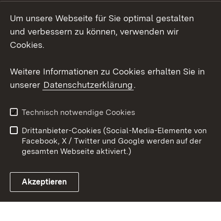
Social Wall
Um unsere Webseite für Sie optimal gestalten
X / Twitter
und verbessern zu können, verwenden wir
Cookies.
Youtube
Weitere Informationen zu Cookies erhalten Sie in
Zum 
unserer
Datenschutzerklärung
.
Kontakt
Datenschutz
Erklärung zur
Benutzungshinweise
Technisch notwendige Cookies
Barrierefreiheit
Drittanbieter-Cookies (Social-Media-Elemente von
Impressum
Cookies
Facebook, X / Twitter und Google werden auf der
gesamten Webseite aktiviert.)
Akzeptieren
Link zum Landesportal