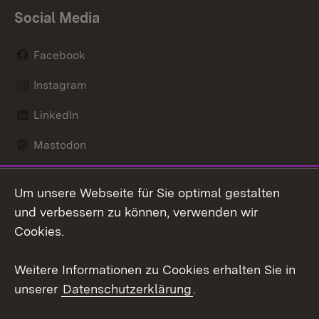
Social Media
Facebook
Instagram
LinkedIn
Mastodon
Social Wall
Um unsere Webseite für Sie optimal gestalten
X / Twitter
und verbessern zu können, verwenden wir
Cookies.
Youtube
Weitere Informationen zu Cookies erhalten Sie in
Zum 
unserer
Datenschutzerklärung
.
Kontakt
Datenschutz
Erklärung zur
Benutzungshinweise