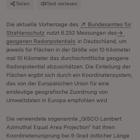
Teilen
Text vorlesen
Extern:
Die aktuelle Vorhersage des
Bundesamtes für
(Öffnet in neuem Fenster)
Strahlenschutz
nutzt 6.252 Messungen des
geogenen Radonpotentials
in Deutschland, um
jeweils für Flächen in der Größe von 10 Kilometer
mal 10 Kilometer das durchschnittliche geogene
Radonpotential abzuschätzen. Die Einteilung der
Flächen ergibt sich durch ein Koordinatensystem,
das von der Europäischen Union für eine
eindeutige geografische Zuordnung von
Umweltdaten in Europa empfohlen wird.
Die verwendete sogenannte „GISCO Lambert
Azimuthal Equal Area Projection“ hat ihren
Koordinatenursprung bei 9 Grad östlicher Länge