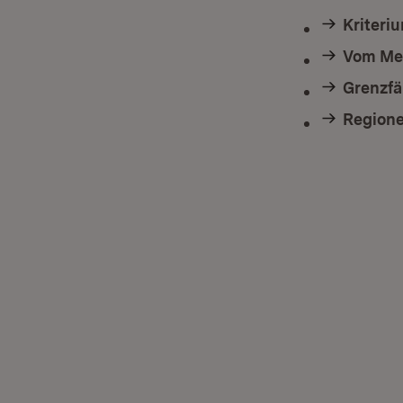
Kriteri
Vom Mes
Grenzfä
Regione