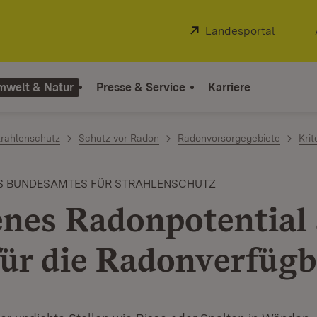
Extern:
Landesportal
(Öffnet
mwelt & Natur
Presse & Service
Karriere
trahlenschutz
Schutz vor Radon
Radonvorsorgegebiete
Krit
S BUNDESAMTES FÜR STRAHLENSCHUTZ
nes Radonpotential 
ür die Radonverfügb