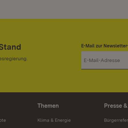
 Stand
E-Mail zur Newslett
esregierung.
Themen
Presse &
ote
Klima & Energie
Bürgerrefer