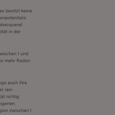
s besitzt keine
onpotentials
lobecquerel
tät in der
wischen 1 und
sto mehr Radon
ngs auch ihre
l rein
ät richtig
eogenen
nster)
gion zwischen 1