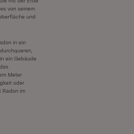
die mit der Erde
 es von seinem
oberfläche und
don in ein
 durchqueren,
 in ein Gebäude
 das
nem Meter
gkeit oder
l Radon im