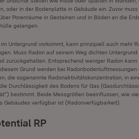
er undichte Stellen wie Risse oder Spalten in Wänden, 
en, oder in der Bodenplatte in Gebäude ein. Zuvor muss
über Porenräume in Gesteinen und in Böden an die Erd
hülle gelangen.
m Untergrund vorkommt, kann prinzipiell auch mehr Ra
ngen. Muss Radon auf seinem Weg dichten Untergrund
Teil zurückgehalten. Entsprechend weniger Radon kann
s diesem Grund werden bei Radonbodenluftmessungen
 die sogenannte Radonaktivitätskonzentration, in ei
die Durchlässigkeit des Bodens für Gas (Gasdurchlässi
ät“) bestimmt. Beide Messgrößen beeinflussen, wie vie
s Gebäudes verfügbar ist (Radonverfügbarkeit).
tential RP