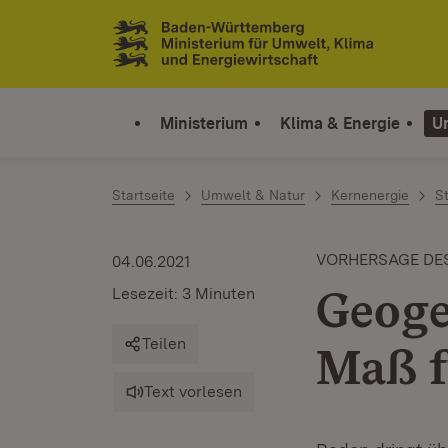
Zum Inhalt springen
Link zur Startseite
Ministerium
Klima & Energie
U
Startseite
Umwelt & Natur
Kernenergie
S
VORHERSAGE DE
04.06.2021
Geoge
Lesezeit: 3 Minuten
Teilen
Maß f
Text vorlesen