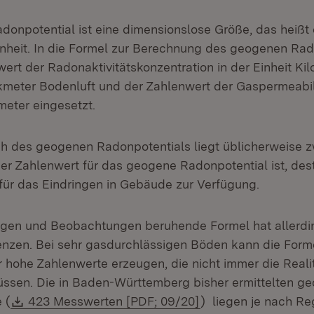
onpotential ist eine dimensionslose Größe, das heißt e
inheit. In die Formel zur Berechnung des geogenen Rad
ert der Radonaktivitätskonzentration in der Einheit Ki
meter Bodenluft und der Zahlenwert der Gaspermeabili
meter eingesetzt.
h des geogenen Radonpotentials liegt üblicherweise z
der Zahlenwert für das geogene Radonpotential ist, de
l für das Eindringen in Gebäude zur Verfügung.
ngen und Beobachtungen beruhende Formel hat allerdi
zen. Bei sehr gasdurchlässigen Böden kann die Forme
 hohe Zahlenwerte erzeugen, die nicht immer die Realit
ssen. Die in Baden-Württemberg bisher ermittelten g
Download:
(Öffnet in neuem Fe
 (
423 Messwerten [PDF; 09/20]
) liegen je nach Re