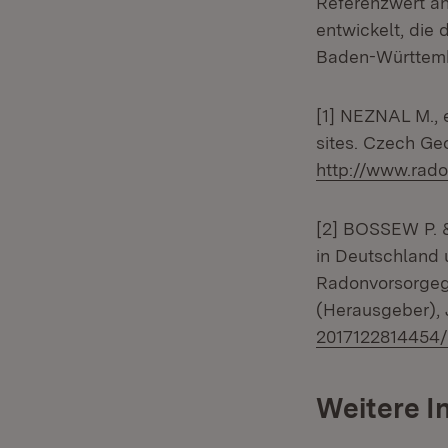
Referenzwert an
entwickelt, die
Baden-Württem
[1] NEZNAL M., e
sites. Czech Geo
http://www.rado
[2] BOSSEW P. 
in Deutschland 
Radonvorsorgeg
(Herausgeber), 
2017122814454/
Weitere I