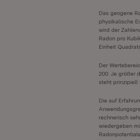
Das geogene Rad
physikalische E
wird der Zahlenw
Radon pro Kubik
Einheit Quadrat
Der Wertebereic
200. Je größer 
steht prinzipiel
Die auf Erfahru
Anwendungsgren
rechnerisch sehr
wiedergeben mü
Radonpotentiale