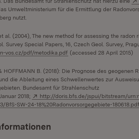
. Das Bundesamt für Strahlenschutz hat hierzu eine
 das Umweltministerium für die Ermittlung der Radonvor
berg nutzt.
t al. (2004), The new method for assessing the radon ri
l. Survey Special Papers, 16, Czech Geol. Survey, Pragu
(Öffnet in neuem Fenster)
n-vos.cz/pdf/metodika.pdf
(accessed 28 April 2015)
& HOFFMANN B. (2018): Die Prognose des geogenen R
und die Ableitung eines Schwellenwertes zur Ausweis
ebieten. Bundesamt für Strahlenschutz
Extern:
Januar 2018;
http://doris.bfs.de/jspui/bitstream/urn
3/BfS-SW-24-18%20Radonvorsorgegebiete-180618.pd
nformationen