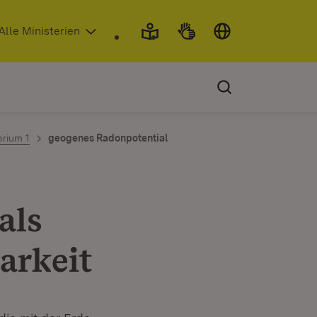
 in neuem Fenster)
Alle Ministerien
erium 1
geogenes Radonpotential
als
arkeit