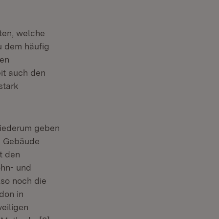
hten, welche
zu dem häufig
den
it auch den
stark
wiederum geben
ss Gebäude
t den
ohn- und
lso noch die
don in
eiligen
Extern:
(Öffnet in neuem Fenster)