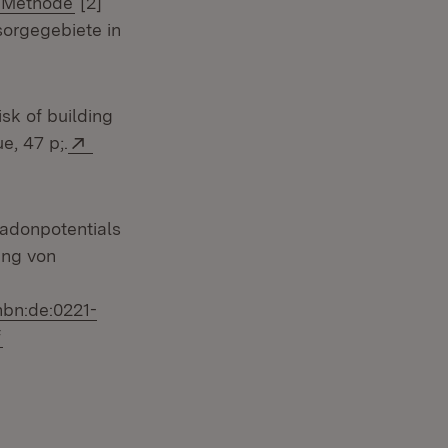
Methode
[2]
sorgegebiete in
sk of building
Extern:
e, 47 p;.
adonpotentials
ung von
:nbn:de:0221-
(Öffnet in neuem Fenster)
f