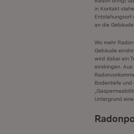
Radon dringt üb
in Kontakt steh
Entstehungsort 
an die Gebäude
Wo mehr Radon i
Gebäude eindri
wird dabei ein 
eindringen. Au
Radonvorkommen,
Bodentiefe und 
„Gaspermeabilit
Untergrund eine
Radonpo