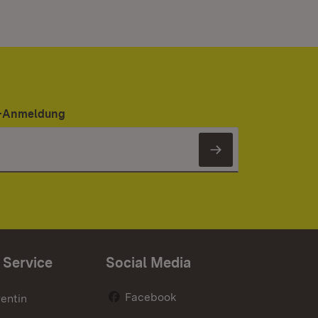
er-Anmeldung
Newsletter 
 Service
Social Media
Facebook
entin