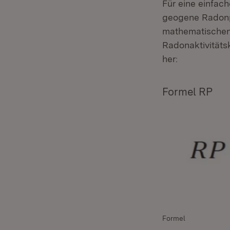
Für eine einfac
geogene Radonpot
mathematische
Radonaktivitäts
her:
Formel RP
Formel