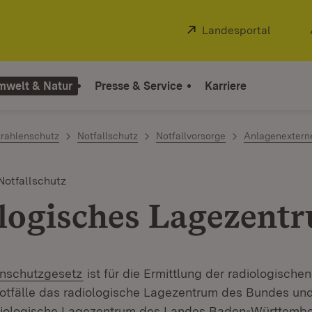
Extern:
Landesportal
(Öffnet
mwelt & Natur
Presse & Service
Karriere
trahlenschutz
Notfallschutz
Notfallvorsorge
Anlagenexterne
Notfallschutz
logisches Lagezent
(Öffnet in neuem Fenster)
enschutzgesetz
ist für die Ermittlung der radiologische
otfälle das radiologische Lagezentrum des Bundes und
adiologische Lagezentrum des Landes Baden-Württembe