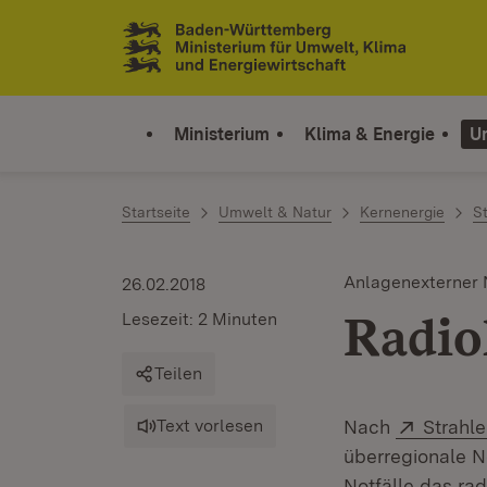
Zum Inhalt springen
Link zur Startseite
Ministerium
Klima & Energie
U
Startseite
Umwelt & Natur
Kernenergie
S
Anlagenexterner 
26.02.2018
Radio
Lesezeit: 2 Minuten
Teilen
Extern:
Text vorlesen
Nach
Strahl
überregionale N
Notfälle das r