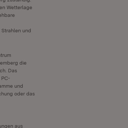
en Wetterlage
ehbare
 Strahlen und
ntrum
temberg die
ch. Das
t PC-
gramme und
chung oder das
sungen aus