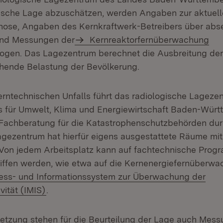
ische Lage abzuschätzen, werden Angaben zur aktuell
nose, Angaben des Kernkraftwerk-Betreibers über abs
und Messungen der
Kernreaktorfernüberwachung
gen. Das Lagezentrum berechnet die Ausbreitung der
rohende Belastung der Bevölkerung.
kerntechnischen Unfalls führt das radiologische Lageze
s für Umwelt, Klima und Energiewirtschaft Baden-Würt
Fachberatung für die Katastrophenschutzbehörden dur
agezentrum hat hierfür eigens ausgestattete Räume mi
 Von jedem Arbeitsplatz kann auf fachtechnische Pro
ffen werden, wie etwa auf die Kernenergiefernüberwa
Mess- und Informationssystem zur Überwachung der
(Öffnet in neuem Fenster)
vität (IMIS)
.
setzung stehen für die Beurteilung der Lage auch Mes