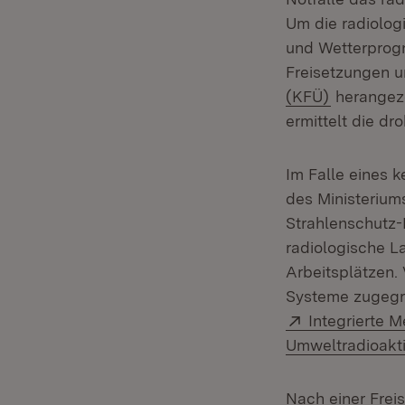
Um die radiolog
und Wetterprog
Freisetzungen 
(KFÜ)
herangezo
ermittelt die d
Im Falle eines 
des Ministerium
Strahlenschutz-
radiologische L
Arbeitsplätzen.
Systeme zugegri
Extern:
Integrierte 
Umweltradioakti
Nach einer Frei