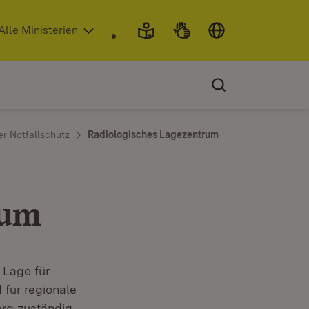
 in neuem Fenster)
Alle Ministerien
r Notfallschutz
Radiologisches Lagezentrum
rum
n Lage für
 für regionale
rg zuständig.