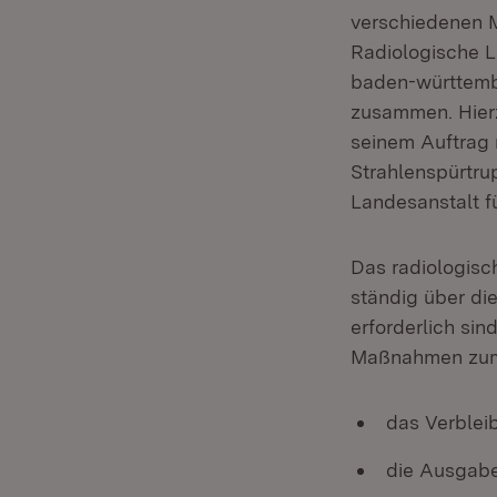
verschiedenen 
Radiologische L
baden-württemb
zusammen. Hier
seinem Auftrag 
Strahlenspürtr
Landesanstalt 
Das radiologisc
ständig über di
erforderlich si
Maßnahmen zum 
das Verblei
die Ausgabe