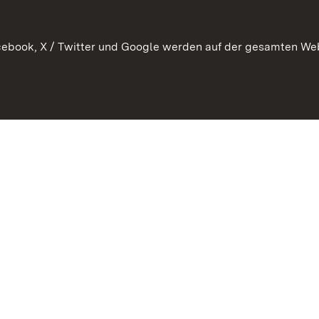
ebook, X / Twitter und Google werden auf der gesamten Webs
Kontakt
Datenschutz
Erklärung zur Barrierefreiheit