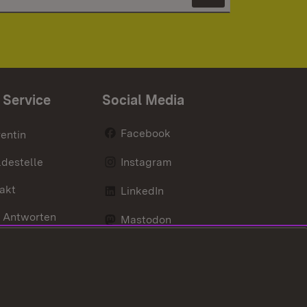
Newsletter 
 Service
Social Media
Facebook
entin
destelle
Instagram
akt
LinkedIn
 Antworten
Mastodon
Social Wall
d Anfahrt
X / Twitter
Youtube