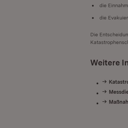
die Einnahm
die Evakuie
Die Entscheidu
Katastrophensc
Weitere I
Katastr
Messdie
Maßnahm