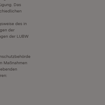
ügung. Das
chiedlichen
sweise des in
ngen der
ungen der LUBW
enschutzbehörde
chem Maßnahmen
rgebenden
ren: