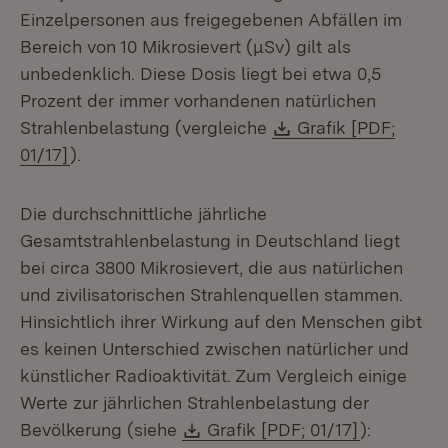
Einzelpersonen aus freigegebenen Abfällen im
Bereich von 10 Mikrosievert (μSv) gilt als
unbedenklich. Diese Dosis liegt bei etwa 0,5
Prozent der immer vorhandenen natürlichen
Download:
Strahlenbelastung (vergleiche
Grafik [PDF;
(Öffnet in neuem Fenster)
01/17]
).
Die durchschnittliche jährliche
Gesamtstrahlenbelastung in Deutschland liegt
bei circa 3800 Mikrosievert, die aus natürlichen
und zivilisatorischen Strahlenquellen stammen.
Hinsichtlich ihrer Wirkung auf den Menschen gibt
es keinen Unterschied zwischen natürlicher und
künstlicher Radioaktivität. Zum Vergleich einige
Werte zur jährlichen Strahlenbelastung der
Download:
(Öffnet in
Bevölkerung (siehe
Grafik [PDF; 01/17]
):