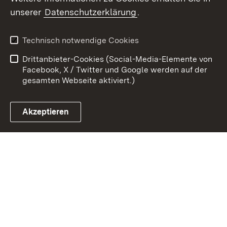
Zum 
unserer
Datenschutzerklärung
.
Kontakt
Datenschutz
Erklärung zur
Benutzungshinweise
Technisch notwendige Cookies
Barrierefreiheit
Drittanbieter-Cookies (Social-Media-Elemente von
Impressum
Cookies
Facebook, X / Twitter und Google werden auf der
gesamten Webseite aktiviert.)
Akzeptieren
Link zum Landesportal