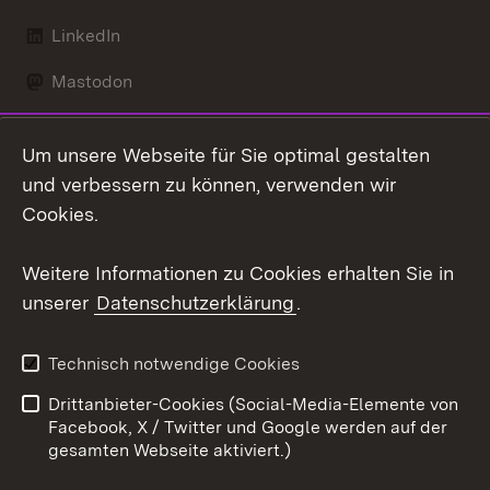
LinkedIn
Mastodon
Social Wall
Um unsere Webseite für Sie optimal gestalten
X / Twitter
und verbessern zu können, verwenden wir
Cookies.
Youtube
Weitere Informationen zu Cookies erhalten Sie in
Zum 
unserer
Datenschutzerklärung
.
Kontakt
Datenschutz
Erklärung zur
Benutzungshinweise
Technisch notwendige Cookies
Barrierefreiheit
Drittanbieter-Cookies (Social-Media-Elemente von
Impressum
Cookies
Facebook, X / Twitter und Google werden auf der
gesamten Webseite aktiviert.)