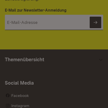
E-Mail zur Newsletter-Anmeldung
News
Themenübersicht
Social Media
Facebook
Instagram