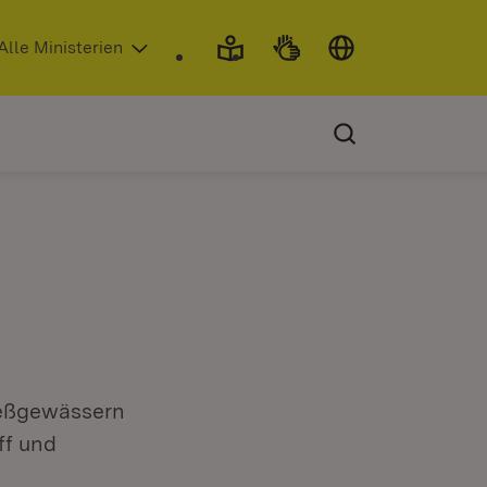
 in neuem Fenster)
Alle Ministerien
ließgewässern
ff und