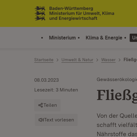
Zum Inhalt springen
Link zur Startseite
Ministerium
Klima & Energie
U
Startseite
Umwelt & Natur
Wasser
Fließ
Gewässerökologi
08.03.2023
Fließ
Lesezeit: 3 Minuten
Teilen
Von der Quelle
Text vorlesen
schafft vielfä
Nährstoffe da