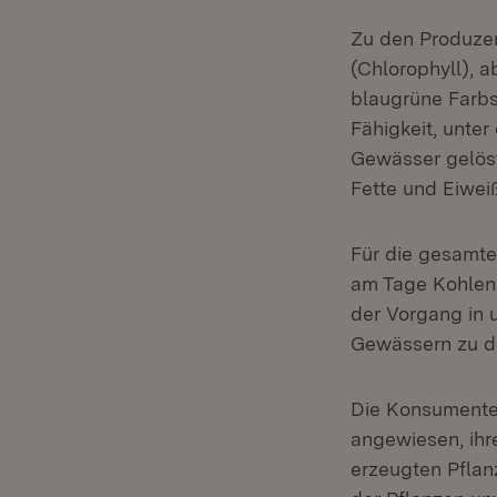
Zu den Produzen
(Chlorophyll), a
blaugrüne Farbs
Fähigkeit, unte
Gewässer gelöst
Fette und Eiwei
Für die gesamte
am Tage Kohlens
der Vorgang in 
Gewässern zu d
Die Konsumenten
angewiesen, ihr
erzeugten Pfla