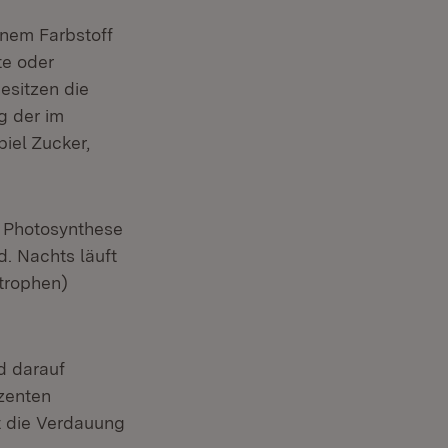
ünem Farbstoff
te oder
esitzen die
g der im
iel Zucker,
r Photosynthese
. Nachts läuft
utrophen)
d darauf
zenten
t die Verdauung