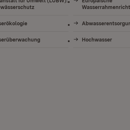
anstalt für Umwelt (LUBW):
Europäische
ewässerschutz
(Öffnet in neuem Fenster)
Wasserrahmenricht
erökologie
Abwasserentsorgu
serüberwachung
Hochwasser