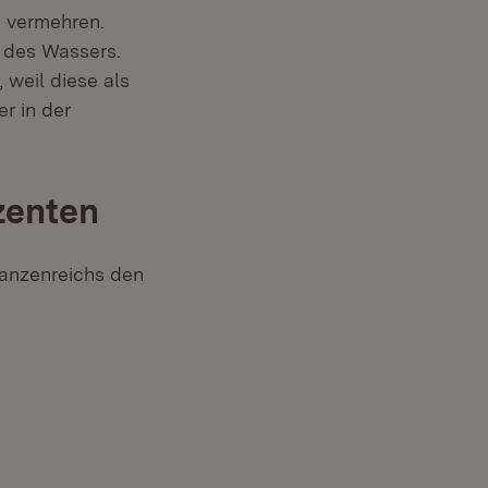
h vermehren.
 des Wassers.
weil diese als
r in der
zenten
lanzenreichs den