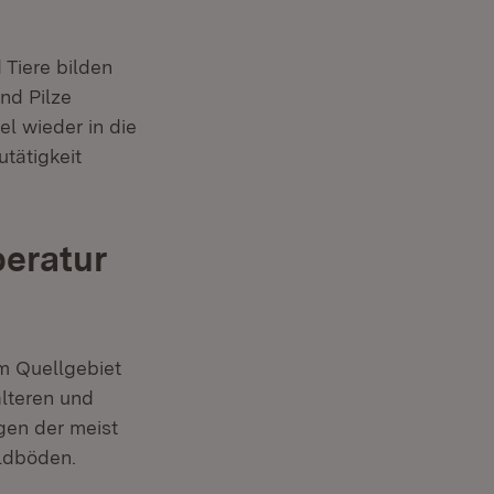
Tiere bilden
nd Pilze
l wieder in die
tätigkeit
eratur
m Quellgebiet
lteren und
gen der meist
ldböden.