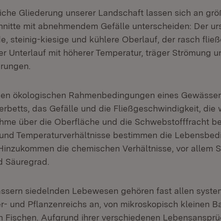
liche Gliederung unserer Landschaft lassen sich an gr
hnitte mit abnehmendem Gefälle unterscheiden: Der ur
e, steinig-kiesige und kühlere Oberlauf, der rasch flie
der Unterlauf mit höherer Temperatur, träger Strömung u
rungen.
chen ökologischen Rahmenbedingungen eines Gewässer
rbetts, das Gefälle und die Fließgeschwindigkeit, die
hme über die Oberfläche und die Schwebstofffracht be
- und Temperaturverhältnisse bestimmen die Lebensbe
Hinzukommen die chemischen Verhältnisse, vor allem S
d Säuregrad.
ssern siedelnden Lebewesen gehören fast allen syste
r- und Pflanzenreichs an, von mikroskopisch kleinen B
n Fischen. Aufgrund ihrer verschiedenen Lebensanspr