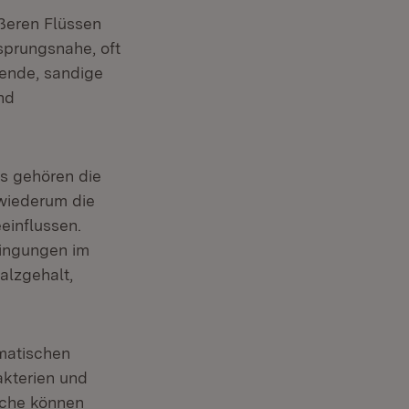
ößeren Flüssen
sprungsnahe, oft
ßende, sandige
nd
s gehören die
 wiederum die
einflussen.
dingungen im
alzgehalt,
matischen
akterien und
üche können