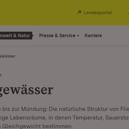
Extern:
Landesportal
(Öffnet
mwelt & Natur
Presse & Service
Karriere
gewässer
e
gewässer
 bis zur Mündung: Die natürliche Struktur von F
ltige Lebensräume, in denen Temperatur, Sauersto
s Gleichgewicht bestimmen.