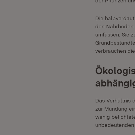
der Pflanzen unv
Die halbverdaut
den Nährboden d
umfassen. Sie z
Grundbestandtei
verbrauchen die
Ökologis
abhängi
Das Verhältnis 
zur Mündung ein
wenig belichtet
unbedeutenden N