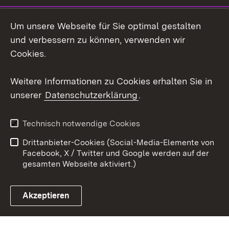
Social Wall
Um unsere Webseite für Sie optimal gestalten
X / Twitter
und verbessern zu können, verwenden wir
Cookies.
Youtube
Weitere Informationen zu Cookies erhalten Sie in
Zum 
unserer
Datenschutzerklärung
.
Kontakt
Datenschutz
Erklärung zur
Benutzungshinweise
Technisch notwendige Cookies
Barrierefreiheit
Drittanbieter-Cookies (Social-Media-Elemente von
Impressum
Cookies
Facebook, X / Twitter und Google werden auf der
gesamten Webseite aktiviert.)
Akzeptieren
Link zum Landesportal