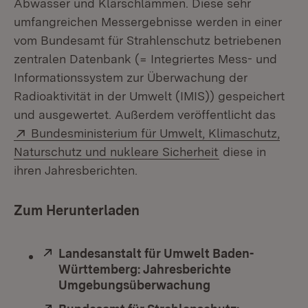
Abwasser und Klärschlämmen. Diese sehr
umfangreichen Messergebnisse werden in einer
vom Bundesamt für Strahlenschutz betriebenen
zentralen Datenbank (= Integriertes Mess- und
Informationssystem zur Überwachung der
Radioaktivität in der Umwelt (IMIS)) gespeichert
und ausgewertet. Außerdem veröffentlicht das
Extern:
Bundesministerium für Umwelt, Klimaschutz,
(Öffnet in neue
Naturschutz und nukleare Sicherheit
diese in
ihren Jahresberichten.
Zum Herunterladen
Extern:
Landesanstalt für Umwelt Baden-
Württemberg: Jahresberichte
Umgebungsüberwachung
(Öffnet in neuem