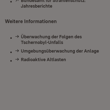
Extern:
Bundesamt für Strahlenschutz:
Jahresberichte
(Öffnet in neuem Fenster)
Weitere Informationen
Überwachung der Folgen des
Tschernobyl-Unfalls
Umgebungsüberwachung der Anlage
Radioaktive Altlasten