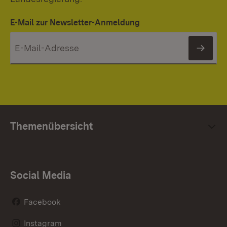
E-Mail zur Newsletter-Anmeldung
News
Themenübersicht
Social Media
Facebook
Instagram