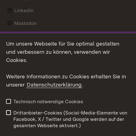
LinkedIn
Mastodon
Social Wall
Um unsere Webseite für Sie optimal gestalten
X / Twitter
und verbessern zu können, verwenden wir
Cookies.
Youtube
Weitere Informationen zu Cookies erhalten Sie in
Zum 
unserer
Datenschutzerklärung
.
Kontakt
Datenschutz
Erklärung zur
Benutzungshinweise
Technisch notwendige Cookies
Barrierefreiheit
Drittanbieter-Cookies (Social-Media-Elemente von
Impressum
Cookies
Facebook, X / Twitter und Google werden auf der
gesamten Webseite aktiviert.)