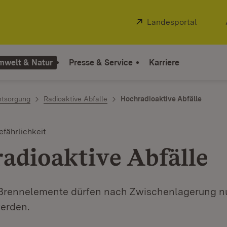
Extern:
Landesportal
(Öffnet
mwelt & Natur
Presse & Service
Karriere
ntsorgung
Radioaktive Abfälle
Hochradioaktive Abfälle
efährlichkeit
adioaktive Abfälle
Brennelemente dürfen nach Zwischenlagerung n
erden.