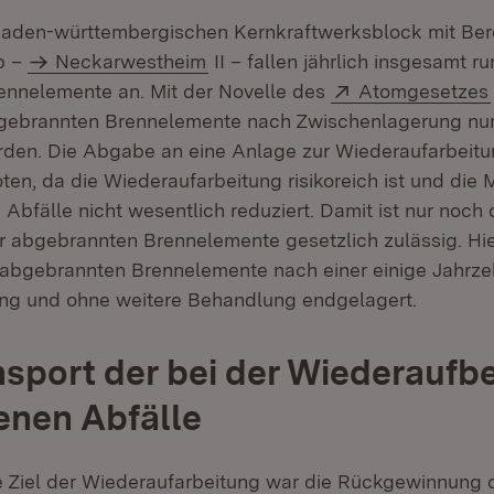
 baden-württembergischen Kernkraftwerksblock mit Be
b –
Neckarwestheim
II – fallen jährlich insgesamt r
Extern:
ennelemente an. Mit der Novelle des
Atomgesetzes
bgebrannten Brennelemente nach Zwischenlagerung nu
den. Die Abgabe an eine Anlage zur Wiederaufarbeitun
ten, da die Wiederaufarbeitung risikoreich ist und die
bfälle nicht wesentlich reduziert. Damit ist nur noch 
 abgebrannten Brennelemente gesetzlich zulässig. Hi
 abgebrannten Brennelemente nach einer einige Jahrz
ng und ohne weitere Behandlung endgelagert.
sport der bei der Wiederaufb
enen Abfälle
 Ziel der Wiederaufarbeitung war die Rückgewinnung 