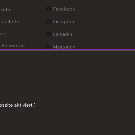
Facebook
entin
destelle
Instagram
akt
LinkedIn
 Antworten
Mastodon
Social Wall
d Anfahrt
X / Twitter
Youtube
eite aktiviert.)
Zum Sei
Benutzungshinweise
Impressum
Cookies