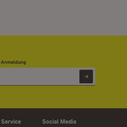
er-Anmeldung
Newsletter 
 Service
Social Media