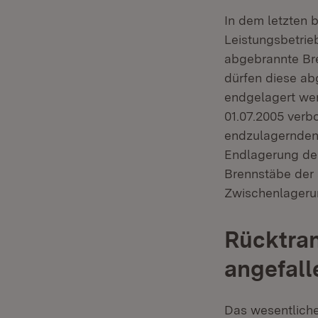
In dem letzten
Leistungsbetrie
abgebrannte Br
dürfen diese a
endgelagert wer
01.07.2005 verbo
endzulagernden A
Endlagerung der
Brennstäbe der
Zwischenlageru
Rücktran
angefall
Das wesentliche