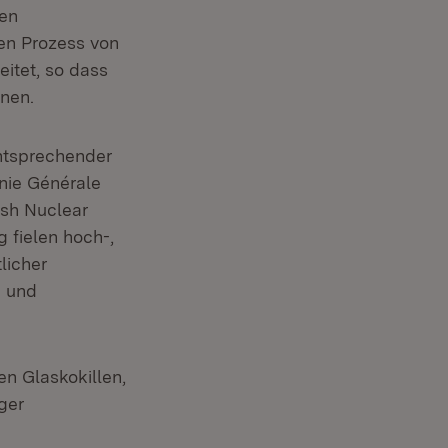
ten
en Prozess von
itet, so dass
nen.
ntsprechender
nie Générale
ish Nuclear
g fielen hoch-,
licher
- und
n Glaskokillen,
ger