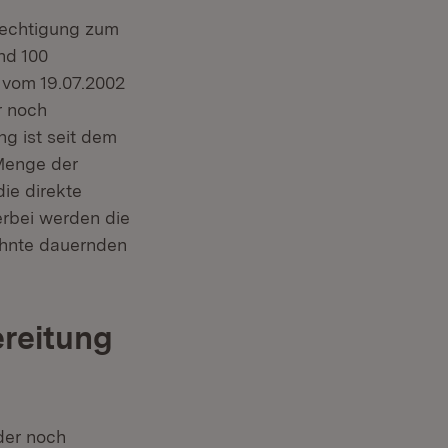
rechtigung zum
und 100
(Öffnet in neuem Fenster)
vom 19.07.2002
r noch
g ist seit dem
 Menge der
die direkte
erbei werden die
ehnte dauernden
ereitung
der noch