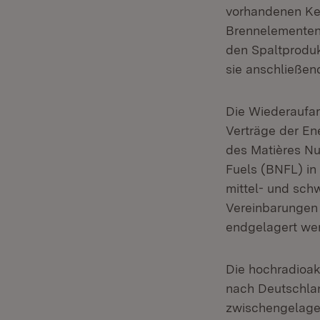
vorhandenen Ke
Brennelementen
den Spaltproduk
sie anschließen
Die Wiederaufar
Verträge der E
des Matières Nu
Fuels (BNFL) in 
mittel- und sch
Vereinbarungen
endgelagert we
Die hochradioak
nach Deutschlan
zwischengelager