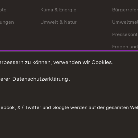
ote
Klima & Energie
Bürgerrefer
ungen
Umwelt & Natur
Umweltmel
Pressekont
Fragen und
Mediathek
erbessern zu können, verwenden wir Cookies.
Kontakt un
serer
Datenschutzerklärung
.
ebook, X / Twitter und Google werden auf der gesamten Webs
Kontakt
Datenschutz
Erklärung zur Barrierefreiheit