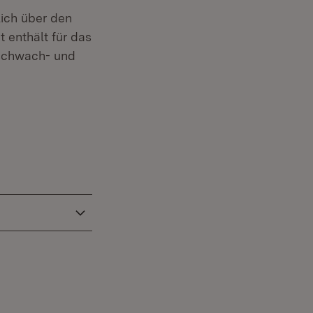
lich über den
 enthält für das
 schwach- und
 in neuem Fenster)