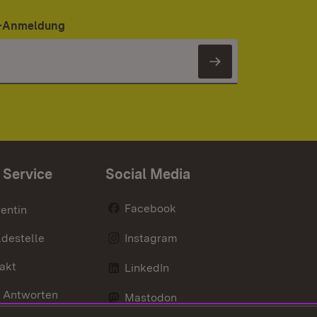
er-Anmeldung
Newsletter 
 Service
Social Media
Facebook
entin
destelle
Instagram
akt
LinkedIn
 Antworten
Mastodon