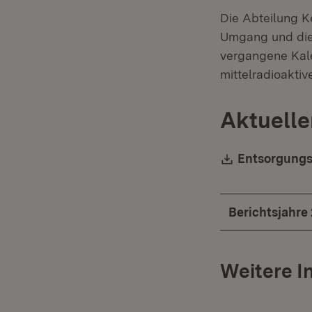
Die Abteilung K
Umgang und die 
vergangene Kale
mittelradioaktiv
Aktuelle
Download:
Entsorgungsb
Berichtsjahre 
Weitere I