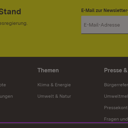
 Stand
E-Mail zur Newslett
esregierung.
Themen
Presse &
ote
Klima & Energie
Bürgerrefer
ungen
Umwelt & Natur
Umweltmel
Pressekont
Fragen und