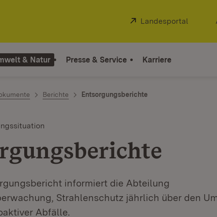
Extern:
Landesportal
(Öffnet
mwelt & Natur
Presse & Service
Karriere
okumente
Berichte
Entsorgungsberichte
ngssituation
rgungsberichte
rgungsbericht informiert die Abteilung
erwachung, Strahlenschutz jährlich über den U
aktiver Abfälle.