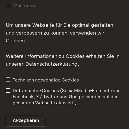
Mastodon
Social Wall
Um unsere Webseite für Sie optimal gestalten
X / Twitter
und verbessern zu können, verwenden wir
Cookies.
Youtube
Weitere Informationen zu Cookies erhalten Sie in
Zum 
unserer
Datenschutzerklärung
.
Kontakt
Datenschutz
Erklärung zur
Benutzungshinweise
Technisch notwendige Cookies
Barrierefreiheit
Drittanbieter-Cookies (Social-Media-Elemente von
Impressum
Cookies
Facebook, X / Twitter und Google werden auf der
gesamten Webseite aktiviert.)
Akzeptieren
Link zum Landesportal