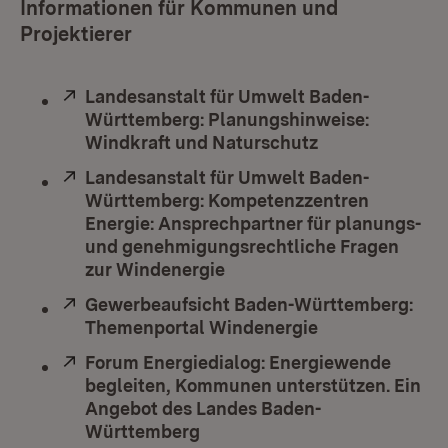
Informationen für Kommunen und
Projektierer
Extern:
Landesanstalt für Umwelt Baden-
Württemberg: Planungshinweise:
Windkraft und Naturschutz
(Öffnet in neu
Extern:
Landesanstalt für Umwelt Baden-
Württemberg: Kompetenzzentren
Energie: Ansprechpartner für planungs-
und genehmigungsrechtliche Fragen
zur Windenergie
(Öffnet in neuem Fenster)
Extern:
Gewerbeaufsicht Baden-Württemberg:
Themenportal Windenergie
(Öffnet in neu
Extern:
Forum Energiedialog: Energiewende
begleiten, Kommunen unterstützen. Ein
Angebot des Landes Baden-
Württemberg
(Öffnet in neuem Fenster)