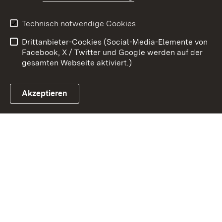
Kontakt
Datenschutz
Erklärung zur
Benutzungshinweise
Technisch notwendige Cookies
Barrierefreiheit
Drittanbieter-Cookies (Social-Media-Elemente von
Impressum
Cookies
Facebook, X / Twitter und Google werden auf der
gesamten Webseite aktiviert.)
Akzeptieren
Link zum Landesportal