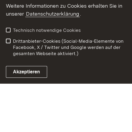
Weitere Informationen zu Cookies erhalten Sie in
Zum 
unserer
Datenschutzerklärung
.
Kontakt
Datenschutz
Erklärung zur
Benutzungshinweise
Technisch notwendige Cookies
Barrierefreiheit
Drittanbieter-Cookies (Social-Media-Elemente von
Impressum
Cookies
Facebook, X / Twitter und Google werden auf der
gesamten Webseite aktiviert.)
Akzeptieren
Link zum Landesportal