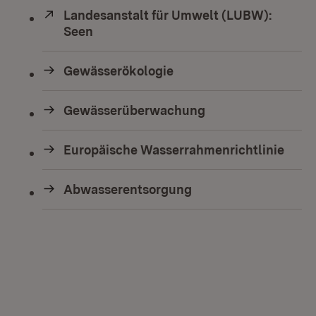
Extern:
Landesanstalt für Umwelt (LUBW):
Seen
(Öffnet in neuem Fenster)
Gewässerökologie
Gewässerüberwachung
Europäische Wasserrahmenrichtlinie
Abwasserentsorgung