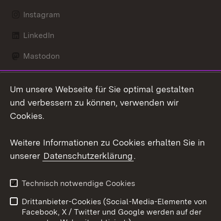
Instagram
LinkedIn
Mastodon
Social Wall
Um unsere Webseite für Sie optimal gestalten
X / Twitter
und verbessern zu können, verwenden wir
Cookies.
Youtube
Weitere Informationen zu Cookies erhalten Sie in
Zum 
unserer
Datenschutzerklärung
.
Kontakt
Datenschutz
Erklärung zur
Benutzungshinweise
Technisch notwendige Cookies
Barrierefreiheit
Drittanbieter-Cookies (Social-Media-Elemente von
Impressum
Cookies
Facebook, X / Twitter und Google werden auf der