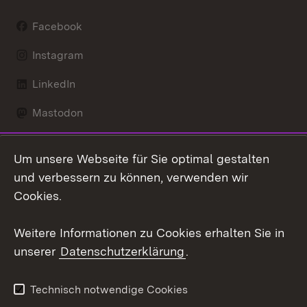
Facebook
Instagram
LinkedIn
Mastodon
Social Wall
Um unsere Webseite für Sie optimal gestalten
X / Twitter
und verbessern zu können, verwenden wir
Cookies.
Youtube
Weitere Informationen zu Cookies erhalten Sie in
Zum 
unserer
Datenschutzerklärung
.
Kontakt
Datenschutz
Erklärung zur
Benutzungshinweise
Technisch notwendige Cookies
Barrierefreiheit