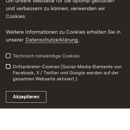
Um unsere Webseite für Sie optimal gestalten
X / Twitter
und verbessern zu können, verwenden wir
Cookies.
Youtube
Weitere Informationen zu Cookies erhalten Sie in
Zum 
unserer
Datenschutzerklärung
.
Kontakt
Datenschutz
Erklärung zur
Benutzungshinweise
Technisch notwendige Cookies
Barrierefreiheit
Drittanbieter-Cookies (Social-Media-Elemente von
Impressum
Cookies
Facebook, X / Twitter und Google werden auf der
gesamten Webseite aktiviert.)
Akzeptieren
Link zum Landesportal