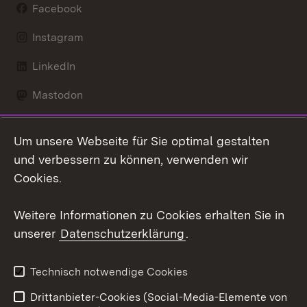
Facebook
Instagram
LinkedIn
Mastodon
Social Wall
Um unsere Webseite für Sie optimal gestalten
X / Twitter
und verbessern zu können, verwenden wir
Cookies.
Youtube
Weitere Informationen zu Cookies erhalten Sie in
Zum 
unserer
Datenschutzerklärung
.
Kontakt
Datenschutz
Erklärung zur
Benutzungshinweise
Technisch notwendige Cookies
Barrierefreiheit
Drittanbieter-Cookies (Social-Media-Elemente von
Impressum
Cookies