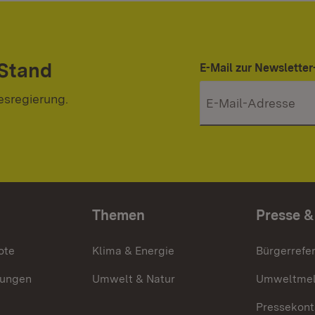
 Stand
E-Mail zur Newslett
esregierung.
Themen
Presse &
ote
Klima & Energie
Bürgerrefer
ungen
Umwelt & Natur
Umweltmel
Pressekont