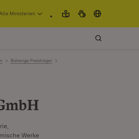
 in neuem Fenster)
Alle Ministerien
en
Bisherige Preisträger
 GmbH
ie,
emische Werke