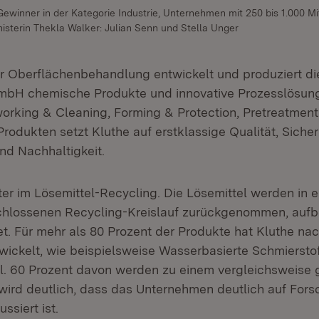
ewinner in der Kategorie Industrie, Unternehmen mit 250 bis 1.000 M
isterin Thekla Walker: Julian Senn und Stella Unger
für Oberflächenbehandlung entwickelt und produziert d
mbH chemische Produkte und innovative Prozesslösung
orking & Cleaning, Forming & Protection, Pretreatment
Produkten setzt Kluthe auf erstklassige Qualität, Sicher
d Nachhaltigkeit.
iter im Lösemittel-Recycling. Die Lösemittel werden in 
chlossenen Recycling-Kreislauf zurückgenommen, aufb
t. Für mehr als 80 Prozent der Produkte hat Kluthe nac
twickelt, wie beispielsweise Wasserbasierte Schmiersto
l. 60 Prozent davon werden zu einem vergleichsweise g
 wird deutlich, dass das Unternehmen deutlich auf For
ssiert ist.