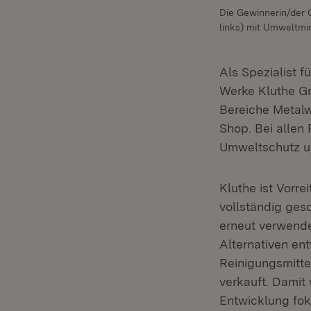
Die Gewinnerin/der G
links) mit Umweltmin
Als Spezialist 
Werke Kluthe G
Bereiche Metalw
Shop. Bei allen 
Umweltschutz un
Kluthe ist Vorre
vollständig ges
erneut verwende
Alternativen en
Reinigungsmitte
verkauft. Damit
Entwicklung foku