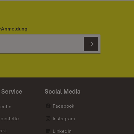
er-Anmeldung
Newsletter 
 Service
Social Media
Facebook
entin
destelle
Instagram
akt
LinkedIn