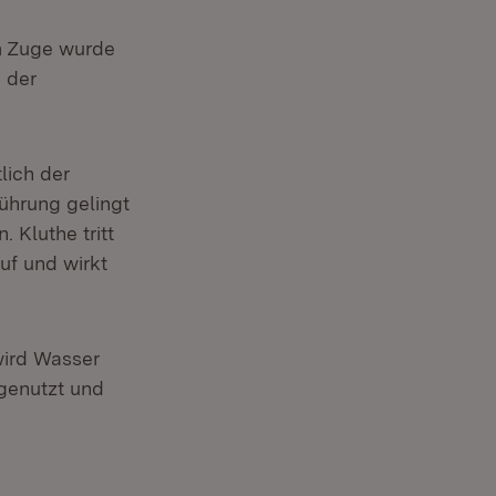
em Zuge wurde
 der
lich der
ührung gelingt
 Kluthe tritt
uf und wirkt
wird Wasser
genutzt und