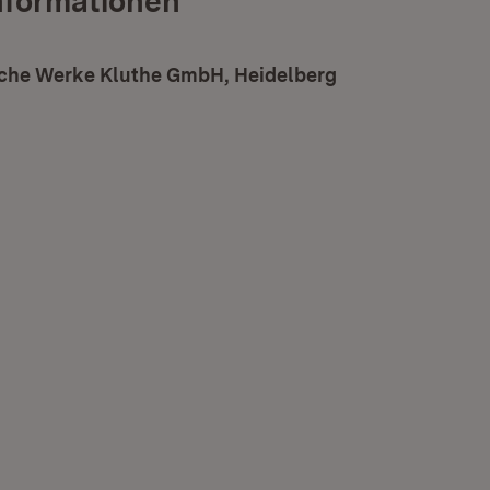
nformationen
che Werke Kluthe GmbH, Heidelberg
(Öffnet in neuem