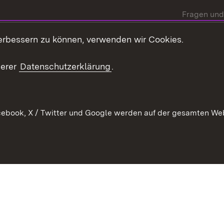
Fragen und
Mediathek
erbessern zu können, verwenden wir Cookies.
Kontakt un
serer
Datenschutzerklärung
.
ebook, X / Twitter und Google werden auf der gesamten Webs
Kontakt
Datenschutz
Erklärung zur Barrierefreiheit