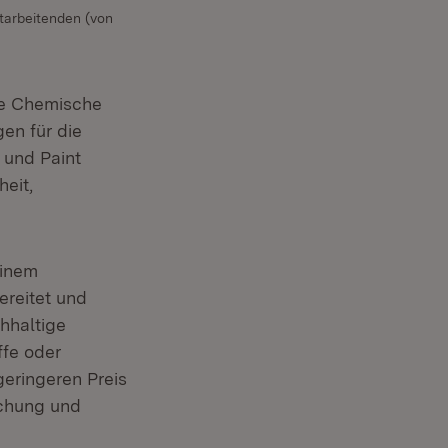
itarbeitenden (von
ie Chemische
en für die
 und Paint
heit,
einem
ereitet und
hhaltige
ffe oder
eringeren Preis
schung und