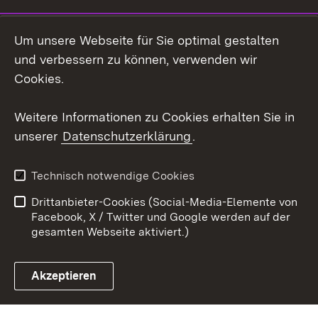
Social Wall
Um unsere Webseite für Sie optimal gestalten
X / Twitter
und verbessern zu können, verwenden wir
Cookies.
Youtube
Weitere Informationen zu Cookies erhalten Sie in
Zum 
unserer
Datenschutzerklärung
.
Kontakt
Datenschutz
Erklärung zur
Benutzungshinweise
Technisch notwendige Cookies
Barrierefreiheit
Drittanbieter-Cookies (Social-Media-Elemente von
Impressum
Cookies
Facebook, X / Twitter und Google werden auf der
gesamten Webseite aktiviert.)
Akzeptieren
Link zum Landesportal