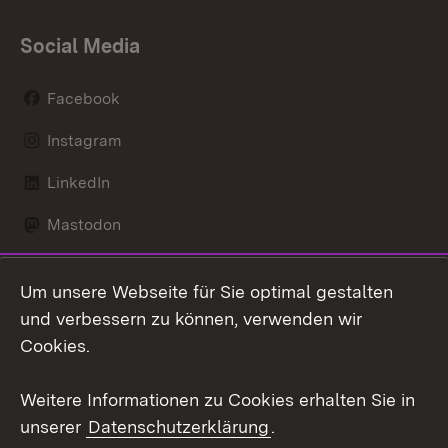
Social Media
Facebook
Instagram
LinkedIn
Mastodon
Social Wall
Um unsere Webseite für Sie optimal gestalten
X / Twitter
und verbessern zu können, verwenden wir
Cookies.
Youtube
Weitere Informationen zu Cookies erhalten Sie in
Zum 
unserer
Datenschutzerklärung
.
Kontakt
Datenschutz