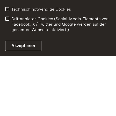
Erklärung zur
Benutzungshinweise
Technisch notwendige Cookies
Barrierefreiheit
Drittanbieter-Cookies (Social-Media-Elemente von
Impressum
Cookies
Facebook, X / Twitter und Google werden auf der
gesamten Webseite aktiviert.)
Akzeptieren
Link zum Landesportal