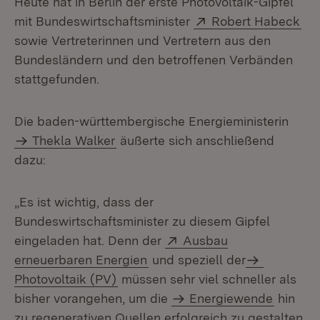
Heute hat in Berlin der erste Photovoltaik-Gipfel
Extern:
(Öf
mit Bundeswirtschaftsminister
Robert Habeck
sowie Vertreterinnen und Vertretern aus den
Bundesländern und den betroffenen Verbänden
stattgefunden.
Die baden-württembergische Energieministerin
Thekla Walker
äußerte sich an­schließend
dazu:
„Es ist wichtig, dass der
Bundeswirtschaftsminister zu diesem Gipfel
Extern:
eingeladen hat. Denn der
Ausbau
(Öffnet in neuem Fenster)
erneuerbaren Energien
und speziell der
Photovoltaik (PV)
müssen sehr viel schneller als
bisher vorangehen, um die
Energiewende
hin
zu regenerativen Quellen erfolgreich zu gestalten.