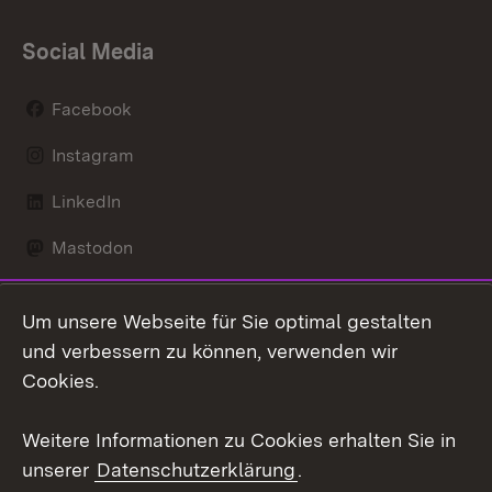
Social Media
Facebook
Instagram
LinkedIn
Mastodon
Social Wall
Um unsere Webseite für Sie optimal gestalten
X / Twitter
und verbessern zu können, verwenden wir
Cookies.
Youtube
Weitere Informationen zu Cookies erhalten Sie in
Zum 
unserer
Datenschutzerklärung
.
Kontakt
Datenschutz