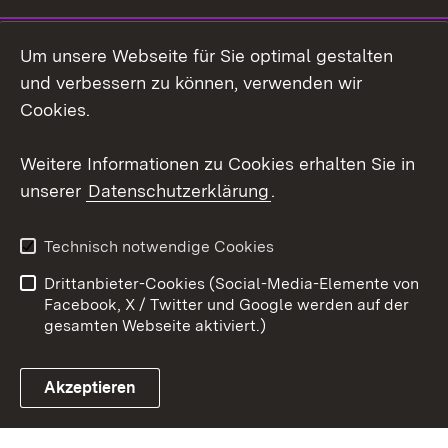
Social Wall
Um unsere Webseite für Sie optimal gestalten
X / Twitter
und verbessern zu können, verwenden wir
Cookies.
Youtube
Weitere Informationen zu Cookies erhalten Sie in
Zum 
unserer
Datenschutzerklärung
.
Kontakt
Datenschutz
Erklärung zur
Benutzungshinweise
Technisch notwendige Cookies
Barrierefreiheit
Drittanbieter-Cookies (Social-Media-Elemente von
Impressum
Cookies
Facebook, X / Twitter und Google werden auf der
gesamten Webseite aktiviert.)
Akzeptieren
Link zum Landesportal