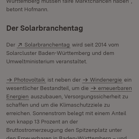
Württemberg müssen faire Markt­chancen haben“,
betont Hofmann.
Der Solarbranchentag
Extern:
(Öffnet in neuem Fenster)
Der
Solarbranchentag
wird seit 2014 vom
Solarcluster Baden-Württemberg und dem
Umweltministerium veranstaltet.
Photovoltaik
ist neben der
Windenergie
ein
wesentlicher Bestandteil, um die
er­neuerbaren
Energien
auszubauen, Versorgungssicherheit zu
schaffen und um die Klimaschutzziele zu
erreichen. Sonnenstrom belegt mit einem Anteil
von knapp 13 Prozent an der
Bruttostromerzeugung den Spitzenplatz unter
den Er­neuerbaren in Baden-Württemberg – und