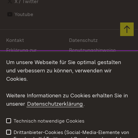
X / Twitter
Youtube
Zum 
Kontakt
Datenschutz
Erklärung zur
Benutzungshinweise
Barrierefreiheit
Um unsere Webseite für Sie optimal gestalten
Impressum
Cookies
und verbessern zu können, verwenden wir
Cookies.
Weitere Informationen zu Cookies erhalten Sie in
Link zum Landesportal
unserer
Datenschutzerklärung
.
Technisch notwendige Cookies
Drittanbieter-Cookies (Social-Media-Elemente von