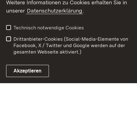
Weitere Informationen zu Cookies erhalten Sie in
Zum 
unserer
Datenschutzerklärung
.
Kontakt
Datenschutz
Erklärung zur
Benutzungshinweise
Technisch notwendige Cookies
Barrierefreiheit
Drittanbieter-Cookies (Social-Media-Elemente von
Impressum
Cookies
Facebook, X / Twitter und Google werden auf der
gesamten Webseite aktiviert.)
Akzeptieren
Link zum Landesportal