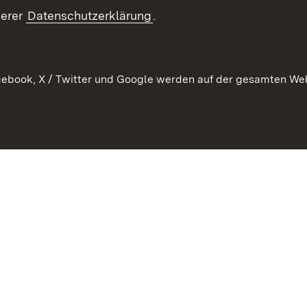
serer
Datenschutzerklärung
.
ebook, X / Twitter und Google werden auf der gesamten Webs
Kontakt
Datenschutz
Erklärung zur Barrierefreiheit