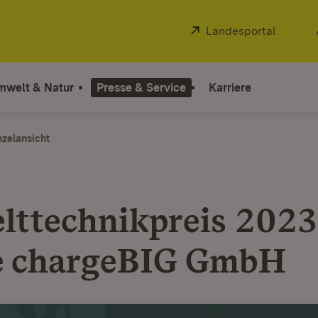
Extern:
Landesportal
(Öffnet
mwelt & Natur
Presse & Service
Karriere
nzelansicht
ttechnikpreis 2023
e chargeBIG GmbH