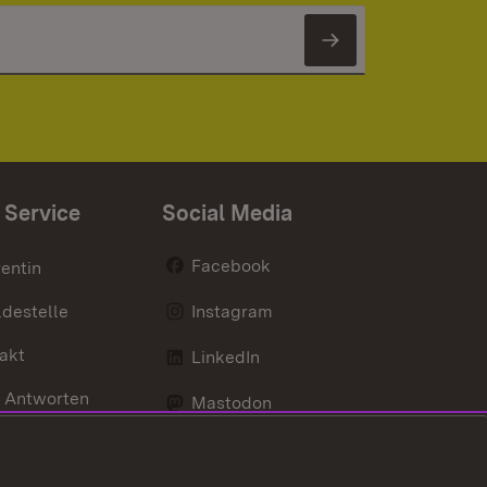
Newsletter 
 Service
Social Media
Facebook
entin
destelle
Instagram
akt
LinkedIn
 Antworten
Mastodon
Social Wall
d Anfahrt